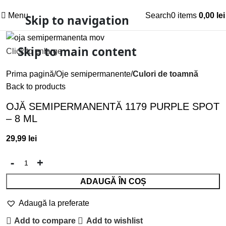
Menu
Search
0
items
0,00
lei
Skip to navigation
Skip to main content
Click to enlarge
Prima pagină
Oje semipermanente
Culori de toamnă
Back to products
OJĂ SEMIPERMANENTĂ 1179 PURPLE SPOT
– 8 ML
29,99
lei
ADAUGĂ ÎN COȘ
Adaugă la preferate
Add to compare
Add to wishlist