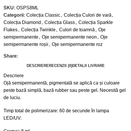
SKU:
OSPS8ML
Categorii:
Colecția Classic
,
Colecția Culori de vară
,
Colecția Diamond
,
Colecția Glass
,
Colecția Sparkle
Flakes
,
Colecția Twinkle
,
Culori de toamnă
,
Oje
semipermanente
,
Oje semipermanente neon
,
Oje
semipermanente roșii
,
Oje semipermanente roz
Share:
DESCRIERE
RECENZII (0)
DETALII LIVRARE
Descriere
Ojă semipermanentă, pigmentată se aplică ca și culoare
peste bază simplă, bază rubber sau peste gel. Necesită gel
de luciu.
Timp total de polimerizare: 60 de secunde în lampa
LED/UV.