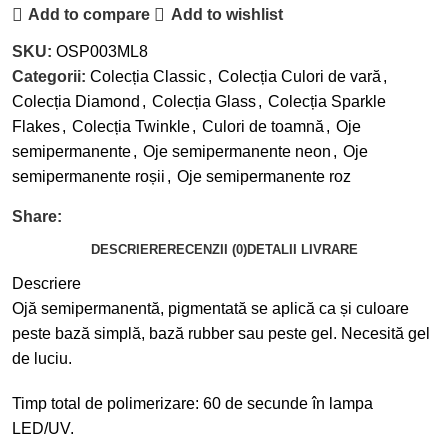
Add to compare
Add to wishlist
SKU:
OSP003ML8
Categorii:
Colecția Classic
,
Colecția Culori de vară
,
Colecția Diamond
,
Colecția Glass
,
Colecția Sparkle
Flakes
,
Colecția Twinkle
,
Culori de toamnă
,
Oje
semipermanente
,
Oje semipermanente neon
,
Oje
semipermanente roșii
,
Oje semipermanente roz
Share:
DESCRIERE
RECENZII (0)
DETALII LIVRARE
Descriere
Ojă semipermanentă, pigmentată se aplică ca și culoare
peste bază simplă, bază rubber sau peste gel. Necesită gel
de luciu.
Timp total de polimerizare: 60 de secunde în lampa
LED/UV.