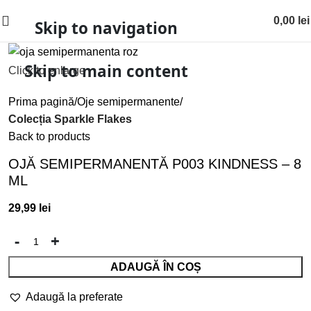
0,00
lei
Skip to navigation
Skip to main content
Click to enlarge
Prima pagină
Oje semipermanente
Colecția Sparkle Flakes
Back to products
OJĂ SEMIPERMANENTĂ P003 KINDNESS – 8
ML
29,99
lei
ADAUGĂ ÎN COȘ
Adaugă la preferate