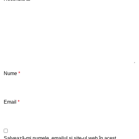
Nume
*
Email
*
Salvează-mi numele, emailul și site-ul web în acest