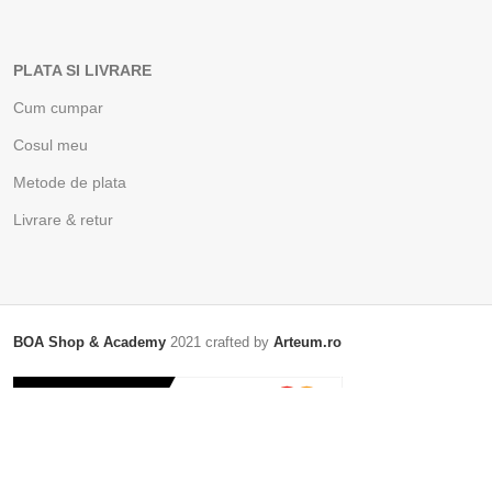
PLATA SI LIVRARE
Cum cumpar
Cosul meu
Metode de plata
Livrare & retur
BOA Shop & Academy
2021 crafted by
Arteum.ro
Acest site foloseste cookie-uri. Navigand in continuare, va exprimati acordul
asupra folosirii cookie-urilor.