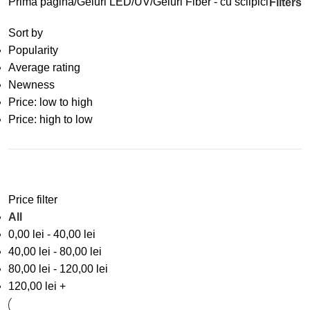
Prima pagină
Geluri LED/UV
Geluri Fiber - cu sclipici
Filters
Sort by
Popularity
Average rating
Newness
Price: low to high
Price: high to low
Price filter
All
0,00
lei
-
40,00
lei
40,00
lei
-
80,00
lei
80,00
lei
-
120,00
lei
120,00
lei
+