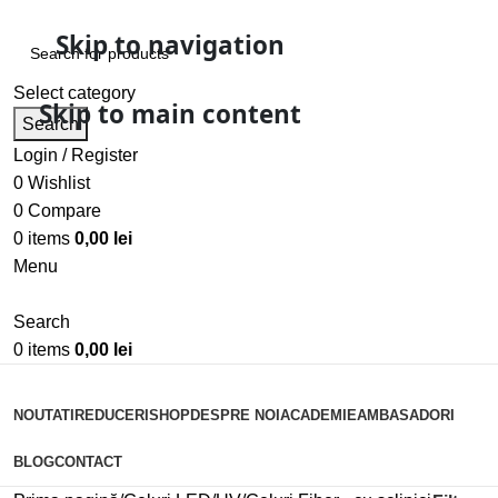
Skip to navigation
Select category
Skip to main content
Search
Login / Register
0
Wishlist
0
Compare
0
items
0,00
lei
Menu
Search
0
items
0,00
lei
Categorii
NOUTATI
REDUCERI
SHOP
DESPRE NOI
ACADEMIE
AMBASADORI
BLOG
CONTACT