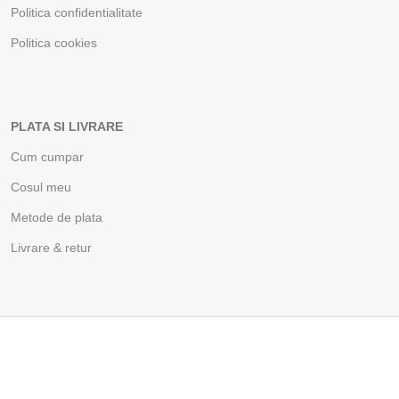
Politica confidentialitate
Politica cookies
PLATA SI LIVRARE
Cum cumpar
Cosul meu
Metode de plata
Livrare & retur
BOA Shop & Academy
2021 crafted by
Arteum.ro