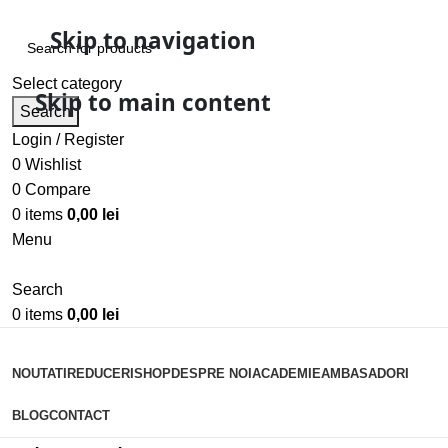
Skip to navigation
Select category
Skip to main content
Search
Login / Register
0
Wishlist
0
Compare
0
items
0,00
lei
Menu
Search
0
items
0,00
lei
Categorii
NOUTATI
REDUCERI
SHOP
DESPRE NOI
ACADEMIE
AMBASADORI
BLOG
CONTACT