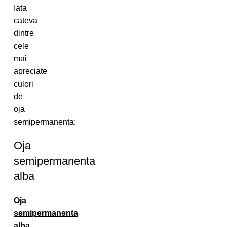
Iata
cateva
dintre
cele
mai
apreciate
culori
de
oja
semipermanenta:
Oja
semipermanenta
alba
Oja
semipermanenta
alba