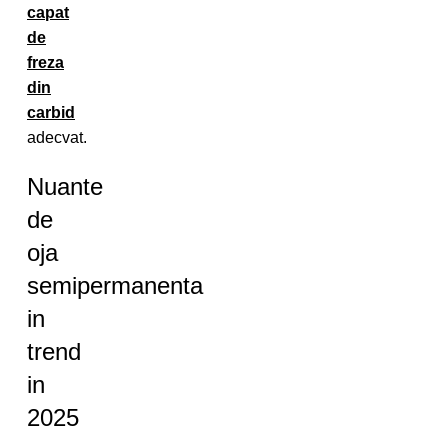
capat
de
freza
din
carbid
adecvat.
Nuante
de
oja
semipermanenta
in
trend
in
2025