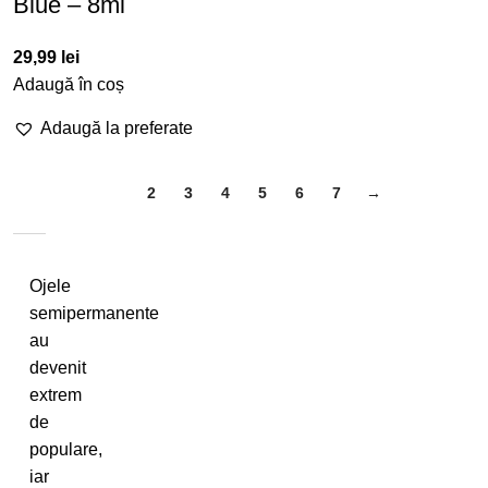
Blue – 8ml
29,99
lei
Adaugă în coș
Adaugă la preferate
1
2
3
4
5
6
7
→
Ojele
semipermanente
au
devenit
extrem
de
populare,
iar