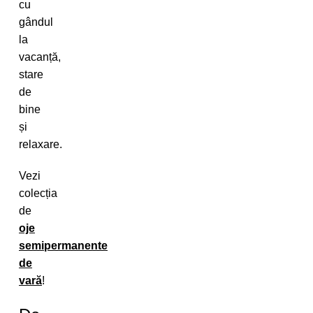
cu
gândul
la
vacanță,
stare
de
bine
și
relaxare.
Vezi
colecția
de
oje
semipermanente
de
vară
!