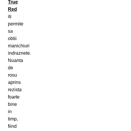
True
Red
iti
permite
sa
obtii
manichiuri
indraznete.
Nuanta
de
rosu
aprins
rezista
foarte
bine
in
timp,
fiind