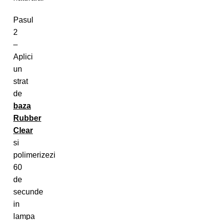
Pasul
2
–
Aplici
un
strat
de
baza
Rubber
Clear
si
polimerizezi
60
de
secunde
in
lampa