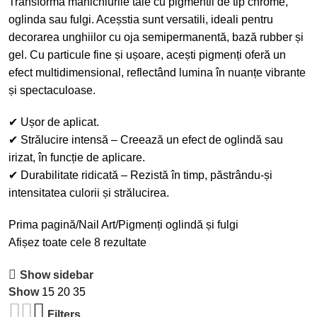
Transformă manichiurile tale cu pigmentii de tip chrome,
oglinda sau fulgi. Aceșstia sunt versatili, ideali pentru
decorarea unghiilor cu oja semipermanentă, bază rubber și
gel. Cu particule fine și ușoare, acești pigmenți oferă un
efect multidimensional, reflectând lumina în nuanțe vibrante
și spectaculoase.
✔ Ușor de aplicat.
✔ Strălucire intensă – Creează un efect de oglindă sau
irizat, în funcție de aplicare.
✔ Durabilitate ridicată – Rezistă în timp, păstrându-și
intensitatea culorii și strălucirea.
Prima pagină
Nail Art
Pigmenți oglindă și fulgi
Afișez toate cele 8 rezultate
Show sidebar
Show
15
20
35
Filters