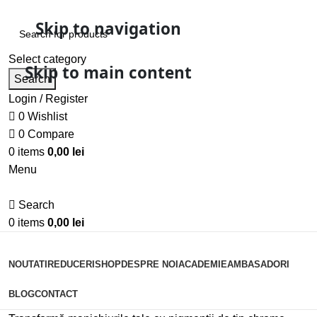
Skip to navigation
Select category
Skip to main content
Search
Login / Register
0
Wishlist
0
Compare
0
items
0,00
lei
Menu
Search
0
items
0,00
lei
Categorii
NOUTATI
REDUCERI
SHOP
DESPRE NOI
ACADEMIE
AMBASADORI
BLOG
CONTACT