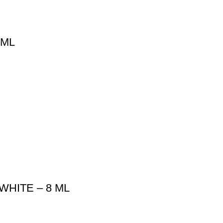
8ML
HITE – 8 ML