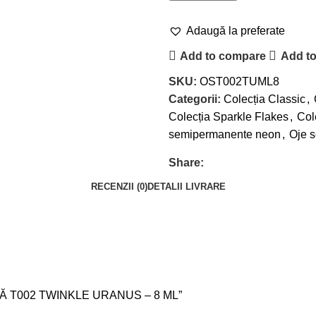
Adaugă la preferate
Add to compare
Add to
SKU:
OST002TUML8
Categorii:
Colecția Classic
,
Colecția Sparkle Flakes
,
Col
semipermanente neon
,
Oje s
Share:
RECENZII (0)
DETALII LIVRARE
ENTĂ T002 TWINKLE URANUS – 8 ML”