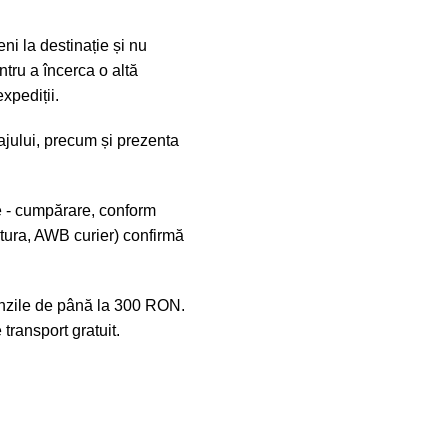
ni la destinație și nu
tru a încerca o altă
xpediții.
lajului, precum și prezenta
e - cumpărare, conform
ctura, AWB curier) confirmă
menzile de până la 300 RON.
ransport gratuit.