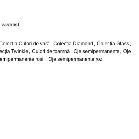
 wishlist
Colecția Culori de vară
,
Colecția Diamond
,
Colecția Glass
,
ecția Twinkle
,
Culori de toamnă
,
Oje semipermanente
,
Oje
emipermanente roșii
,
Oje semipermanente roz