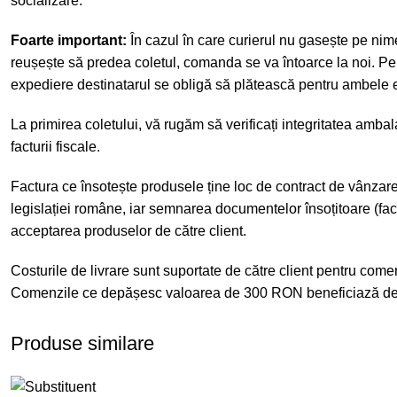
socializare.
Foarte important:
În cazul în care curierul nu gasește pe nime
reușește să predea coletul, comanda se va întoarce la noi. Pen
expediere destinatarul se obligă să plătească pentru ambele e
La primirea coletului, vă rugăm să verificați integritatea amba
facturii fiscale.
Factura ce însotește produsele ține loc de contract de vânzar
legislației române, iar semnarea documentelor însoțitoare (fa
acceptarea produselor de către client.
Costurile de livrare sunt suportate de către client pentru co
Comenzile ce depășesc valoarea de 300 RON beneficiază de t
Produse similare