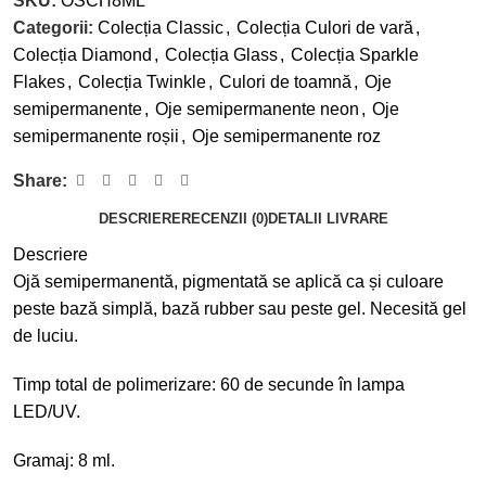
SKU:
OSCH8ML
Categorii:
Colecția Classic
,
Colecția Culori de vară
,
Colecția Diamond
,
Colecția Glass
,
Colecția Sparkle
Flakes
,
Colecția Twinkle
,
Culori de toamnă
,
Oje
semipermanente
,
Oje semipermanente neon
,
Oje
semipermanente roșii
,
Oje semipermanente roz
Share:
DESCRIERE
RECENZII (0)
DETALII LIVRARE
Descriere
Ojă semipermanentă, pigmentată se aplică ca și culoare
peste bază simplă, bază rubber sau peste gel. Necesită gel
de luciu.
Timp total de polimerizare: 60 de secunde în lampa
LED/UV.
Gramaj: 8 ml.