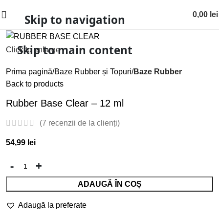
0,00
lei
Skip to navigation
Skip to main content
Click to enlarge
Prima pagină
Baze Rubber și Topuri
Baze Rubber
Back to products
Rubber Base Clear – 12 ml
(
7
recenzii de la clienți)
54,99
lei
ADAUGĂ ÎN COȘ
Adaugă la preferate