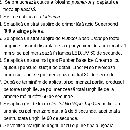
Se prelucrează cuticula folosind
pusher-ul
și capătul de
freza tip
flacără
.
Se taie cuticula cu
forfecuța
.
Se aplică un strat subțire de primer fără acid Superbond
fără a atinge pielea.
Se aplică un strat subțire de
Rubber Base Clear
pe toate
unghiile, lăsând distanță de la eponychium de aproximativ 1
mm și se polimerizează în lampa LED/UV 60 de secunde.
Se aplică un strat mai gros Rubber Base Ice Cream și cu
ajutorul pensulei subțiri de detalii Liner M se nivelează
produsul, apoi se polimerizează parțial 30 de secunde.
După ce terminăm de aplicat și polimerizat parțial produsul
pe toate unghiile, se polimerizează total unghiile de la
ambele mâini câte 60 de secunde.
Se aplică gel de luciu
Crystal No Wipe Top Gel
pe fiecare
unghie cu polimerizare parțială de 5 secunde, apoi totala
pentru toata unghiile 60 de secunde.
Se verifică marginile unghiilor cu o pilire finală ușoară