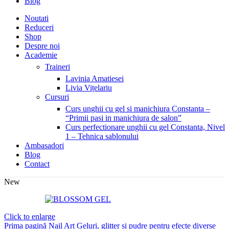
Blog
Noutati
Reduceri
Shop
Despre noi
Academie
Traineri
Lavinia Amatiesei
Livia Vițelariu
Cursuri
Curs unghii cu gel si manichiura Constanta –
“Primii pasi in manichiura de salon”
Curs perfectionare unghii cu gel Constanta, Nivel
1 – Tehnica sablonului
Ambasadori
Blog
Contact
New
Click to enlarge
Prima pagină
Nail Art
Geluri, glitter și pudre pentru efecte diverse