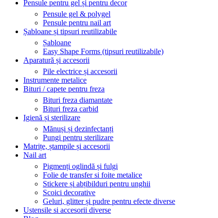
Pensule pentru gel și pentru decor
Pensule gel & polygel
Pensule pentru nail art
Șabloane și tipsuri reutilizabile
Șabloane
Easy Shape Forms (tipsuri reutilizabile)
Aparatură și accesorii
Pile electrice și accesorii
Instrumente metalice
Bituri / capete pentru freza
Bituri freza diamantate
Bituri freza carbid
Igienă și sterilizare
Mănuși și dezinfectanți
Pungi pentru sterilizare
Matrițe, ștampile și accesorii
Nail art
Pigmenți oglindă și fulgi
Folie de transfer si foite metalice
Stickere și abțibilduri pentru unghii
Scoici decorative
Geluri, glitter și pudre pentru efecte diverse
Ustensile si accesorii diverse