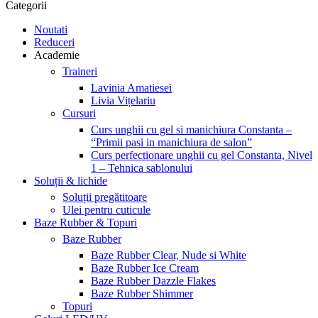
Categorii
Noutati
Reduceri
Academie
Traineri
Lavinia Amatiesei
Livia Vițelariu
Cursuri
Curs unghii cu gel si manichiura Constanta –
“Primii pasi in manichiura de salon”
Curs perfectionare unghii cu gel Constanta, Nivel
1 – Tehnica sablonului
Soluții & lichide
Soluții pregătitoare
Ulei pentru cuticule
Baze Rubber & Topuri
Baze Rubber
Baze Rubber Clear, Nude si White
Baze Rubber Ice Cream
Baze Rubber Dazzle Flakes
Baze Rubber Shimmer
Topuri