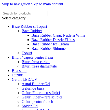
Skip to navigation
Skip to main content
Select category
Baze Rubber și Topuri
Baze Rubber
Baze Rubber Clear, Nude si White
Baze Rubber Dazzle Flakes
Baze Rubber Ice Cream
Baze Rubber Shimmer
Topuri
Bituri / capete pentru freza
Bituri freza carbid
Bituri freza diamantate
Boa shop
Cursuri
Geluri LED/UV
Astral Builder Gel
Geluri de baza
Geluri Fiber – cu sclipici
Geluri Fiber – fără sclipici
Geluri pentru french
Spider Gel