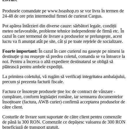
Produsele comandate pe www.boashop.ro se vor livra în termen de
24-48 de ore prin intermediul firmei de curierat Cargus.
Pot apărea întârzieri din diverse cauze: sărbători legale, condiții
meteo nefavorabile, probleme tehnice independente de firmă etc. În
cazul în care termenul de livrare a produselor se prelungește, acest
lucru va fi anunțat atât pe site, cât și pe toate rețelele de socializare.
Foarte important:
În cazul în care curierul nu gasește pe nimeni la
destinație și nu reușește să predea coletul, comanda se va întoarce la
noi. Pentru a încerca o altă expediere destinatarul se obligă să
plătească pentru ambele expediții.
La primirea coletului, vă rugăm să verificați integritatea ambalajului,
precum și prezenta facturii fiscale.
Factura ce însotește produsele ține loc de contract de vânzare -
cumpărare, conform legislației române, iar semnarea documentelor
însoțitoare (factura, AWB curier) confirmă acceptarea produselor de
către client.
Costurile de livrare sunt suportate de către client pentru comenzile
de până la 300 RON. Comenzile ce depășesc valoarea de 300 RON
beneficiază de transport gratuit.