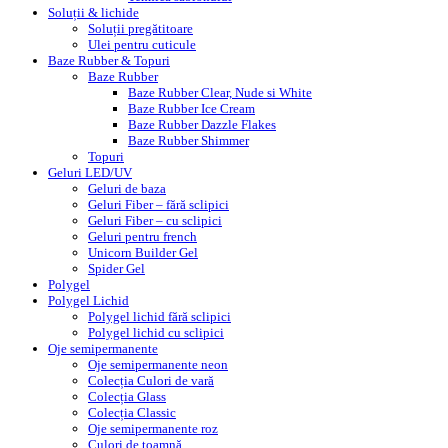
Soluții & lichide
Soluții pregătitoare
Ulei pentru cuticule
Baze Rubber & Topuri
Baze Rubber
Baze Rubber Clear, Nude si White
Baze Rubber Ice Cream
Baze Rubber Dazzle Flakes
Baze Rubber Shimmer
Topuri
Geluri LED/UV
Geluri de baza
Geluri Fiber – fără sclipici
Geluri Fiber – cu sclipici
Geluri pentru french
Unicorn Builder Gel
Spider Gel
Polygel
Polygel Lichid
Polygel lichid fără sclipici
Polygel lichid cu sclipici
Oje semipermanente
Oje semipermanente neon
Colecția Culori de vară
Colecția Glass
Colecția Classic
Oje semipermanente roz
Culori de toamnă