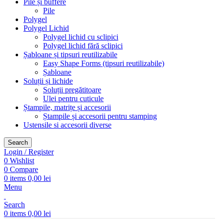
Pile și buffere
Pile
Polygel
Polygel Lichid
Polygel lichid cu sclipici
Polygel lichid fără sclipici
Șabloane și tipsuri reutilizabile
Easy Shape Forms (tipsuri reutilizabile)
Șabloane
Soluții și lichide
Soluții pregătitoare
Ulei pentru cuticule
Ștampile, matrițe și accesorii
Ștampile și accesorii pentru stamping
Ustensile si accesorii diverse
Search
Login / Register
0
Wishlist
0
Compare
0
items
0,00
lei
Menu
Search
0
items
0,00
lei