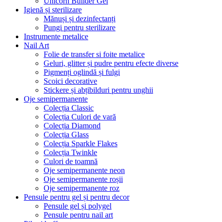
Unicorn Builder Gel
Igienă și sterilizare
Mănuși și dezinfectanți
Pungi pentru sterilizare
Instrumente metalice
Nail Art
Folie de transfer si foite metalice
Geluri, glitter și pudre pentru efecte diverse
Pigmenți oglindă și fulgi
Scoici decorative
Stickere și abțibilduri pentru unghii
Oje semipermanente
Colecția Classic
Colecția Culori de vară
Colecția Diamond
Colecția Glass
Colecția Sparkle Flakes
Colecția Twinkle
Culori de toamnă
Oje semipermanente neon
Oje semipermanente roșii
Oje semipermanente roz
Pensule pentru gel și pentru decor
Pensule gel și polygel
Pensule pentru nail art