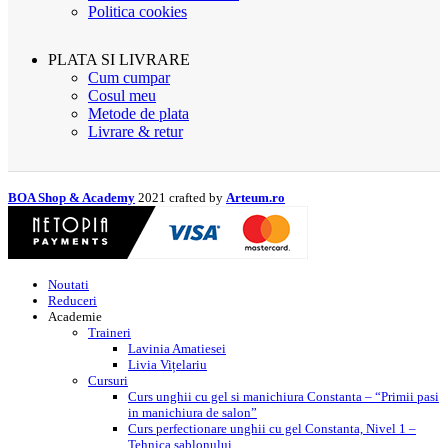
Politica cookies
PLATA SI LIVRARE
Cum cumpar
Cosul meu
Metode de plata
Livrare & retur
BOA Shop & Academy
2021 crafted by
Arteum.ro
Noutati
Reduceri
Academie
Traineri
Lavinia Amatiesei
Livia Vițelariu
Cursuri
Curs unghii cu gel si manichiura Constanta – “Primii pasi
in manichiura de salon”
Curs perfectionare unghii cu gel Constanta, Nivel 1 –
Tehnica sablonului