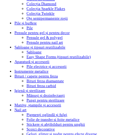
Colecția Diamond
Colecția Sparkle Flakes
Colecția Twinkle
Oje semipermanente roșii
Pile și buffere
Pile
Pensule pentru gel și pentru decor
Pensule gel & polygel
Pensule pentru nail art
Șabloane și tipsuri reutilizabile
Șabloane
Easy Shape Forms (tipsuri reutilizabile)
Aparatură și accesorii
Pile electrice și accesorii
Instrumente metalice
Bituri / capete pentru freza
Bituri freza diamantate
Bituri freza carbid
Igienă și sterilizare
Mănuși și dezinfectanți
Pungi pentru sterilizare
Matrițe, ștampile și accesorii
Nail art
Pigmenți oglindă și fulgi
Folie de transfer si foite metalice
Stickere și abțibilduri pentru unghii
Scoici decorative
Geluri, glitter și pudre pentru efecte diverse