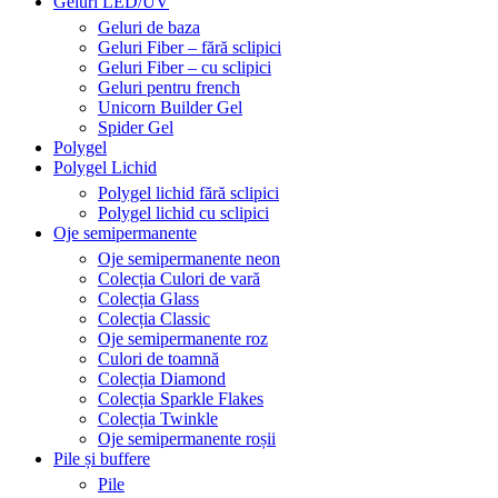
Geluri LED/UV
Geluri de baza
Geluri Fiber – fără sclipici
Geluri Fiber – cu sclipici
Geluri pentru french
Unicorn Builder Gel
Spider Gel
Polygel
Polygel Lichid
Polygel lichid fără sclipici
Polygel lichid cu sclipici
Oje semipermanente
Oje semipermanente neon
Colecția Culori de vară
Colecția Glass
Colecția Classic
Oje semipermanente roz
Culori de toamnă
Colecția Diamond
Colecția Sparkle Flakes
Colecția Twinkle
Oje semipermanente roșii
Pile și buffere
Pile