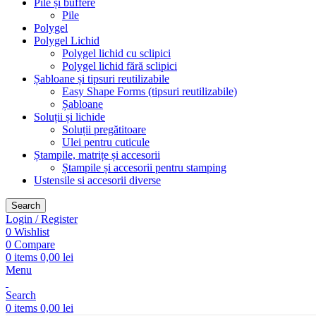
Pile și buffere
Pile
Polygel
Polygel Lichid
Polygel lichid cu sclipici
Polygel lichid fără sclipici
Șabloane și tipsuri reutilizabile
Easy Shape Forms (tipsuri reutilizabile)
Șabloane
Soluții și lichide
Soluții pregătitoare
Ulei pentru cuticule
Ștampile, matrițe și accesorii
Ștampile și accesorii pentru stamping
Ustensile si accesorii diverse
Search
Login / Register
0
Wishlist
0
Compare
0
items
0,00
lei
Menu
Search
0
items
0,00
lei