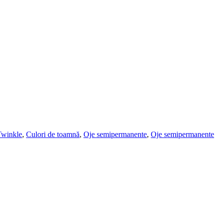
Twinkle
,
Culori de toamnă
,
Oje semipermanente
,
Oje semipermanente