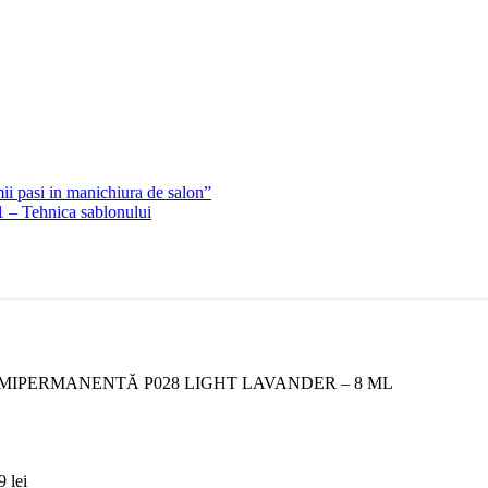
ii pasi in manichiura de salon”
1 – Tehnica sablonului
MIPERMANENTĂ P028 LIGHT LAVANDER – 8 ML
99
lei