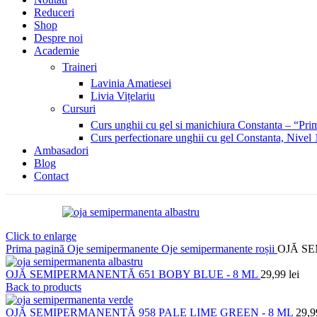
Reduceri
Shop
Despre noi
Academie
Traineri
Lavinia Amatiesei
Livia Vițelariu
Cursuri
Curs unghii cu gel si manichiura Constanta – “Prim
Curs perfectionare unghii cu gel Constanta, Nivel 
Ambasadori
Blog
Contact
Click to enlarge
Prima pagină
Oje semipermanente
Oje semipermanente roșii
OJĂ SE
OJĂ SEMIPERMANENTĂ 651 BOBY BLUE - 8 ML
29,99
lei
Back to products
OJĂ SEMIPERMANENTĂ 958 PALE LIME GREEN - 8 ML
29,