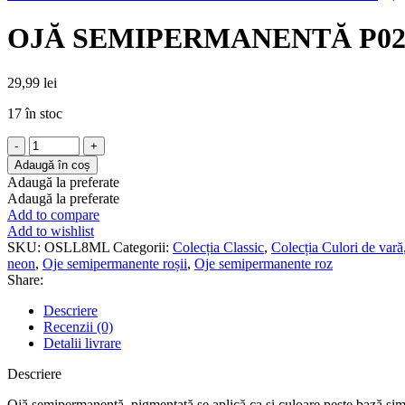
OJĂ SEMIPERMANENTĂ P028
29,99
lei
17 în stoc
Cantitate
OJĂ
Adaugă în coș
SEMIPERMANENTĂ
Adaugă la preferate
P028
Adaugă la preferate
LIGHT
Add to compare
LAVANDER
Add to wishlist
-
SKU:
OSLL8ML
Categorii:
Colecția Classic
,
Colecția Culori de vară
8
neon
,
Oje semipermanente roșii
,
Oje semipermanente roz
ML
Share:
Descriere
Recenzii (0)
Detalii livrare
Descriere
Ojă semipermanentă, pigmentată se aplică ca și culoare peste bază simp