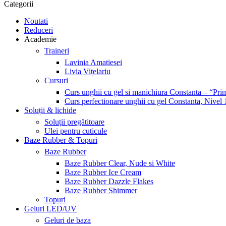
Categorii
Noutati
Reduceri
Academie
Traineri
Lavinia Amatiesei
Livia Vițelariu
Cursuri
Curs unghii cu gel si manichiura Constanta – “Prim
Curs perfectionare unghii cu gel Constanta, Nivel 
Soluții & lichide
Soluții pregătitoare
Ulei pentru cuticule
Baze Rubber & Topuri
Baze Rubber
Baze Rubber Clear, Nude si White
Baze Rubber Ice Cream
Baze Rubber Dazzle Flakes
Baze Rubber Shimmer
Topuri
Geluri LED/UV
Geluri de baza