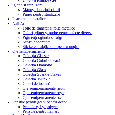
Unicorn Builder Gel
Igienă și sterilizare
Mănuși și dezinfectanți
Pungi pentru sterilizare
Instrumente metalice
Nail Art
Folie de transfer si foite metalice
Geluri, glitter și pudre pentru efecte diverse
Pigmenți oglindă și fulgi
Scoici decorative
Stickere și abțibilduri pentru unghii
Oje semipermanente
Colecția Classic
Colecția Culori de vară
Colecția Diamond
Colecția Glass
Colecția Sparkle Flakes
Colecția Twinkle
Culori de toamnă
Oje semipermanente neon
Oje semipermanente roșii
Oje semipermanente roz
Pensule pentru gel și pentru decor
Pensule gel și polygel
Pensule pentru nail art