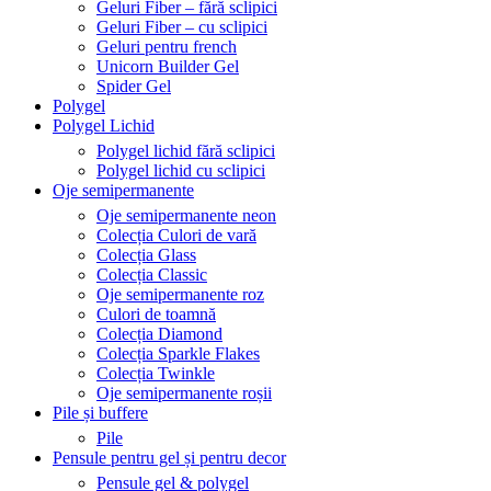
Geluri Fiber – fără sclipici
Geluri Fiber – cu sclipici
Geluri pentru french
Unicorn Builder Gel
Spider Gel
Polygel
Polygel Lichid
Polygel lichid fără sclipici
Polygel lichid cu sclipici
Oje semipermanente
Oje semipermanente neon
Colecția Culori de vară
Colecția Glass
Colecția Classic
Oje semipermanente roz
Culori de toamnă
Colecția Diamond
Colecția Sparkle Flakes
Colecția Twinkle
Oje semipermanente roșii
Pile și buffere
Pile
Pensule pentru gel și pentru decor
Pensule gel & polygel