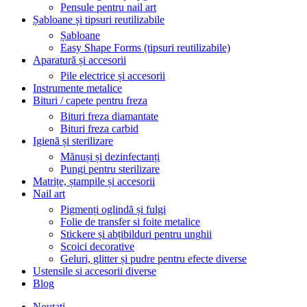
Pensule pentru nail art
Șabloane și tipsuri reutilizabile
Șabloane
Easy Shape Forms (tipsuri reutilizabile)
Aparatură și accesorii
Pile electrice și accesorii
Instrumente metalice
Bituri / capete pentru freza
Bituri freza diamantate
Bituri freza carbid
Igienă și sterilizare
Mănuși și dezinfectanți
Pungi pentru sterilizare
Matrițe, ștampile și accesorii
Nail art
Pigmenți oglindă și fulgi
Folie de transfer si foite metalice
Stickere și abțibilduri pentru unghii
Scoici decorative
Geluri, glitter și pudre pentru efecte diverse
Ustensile si accesorii diverse
Blog
Noutati