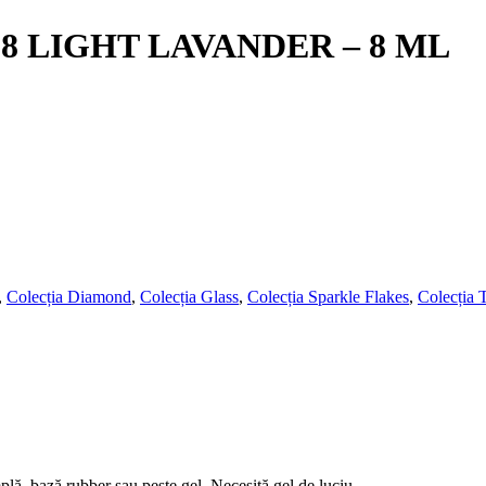
 LIGHT LAVANDER – 8 ML
,
Colecția Diamond
,
Colecția Glass
,
Colecția Sparkle Flakes
,
Colecția 
lă, bază rubber sau peste gel. Necesită gel de luciu.