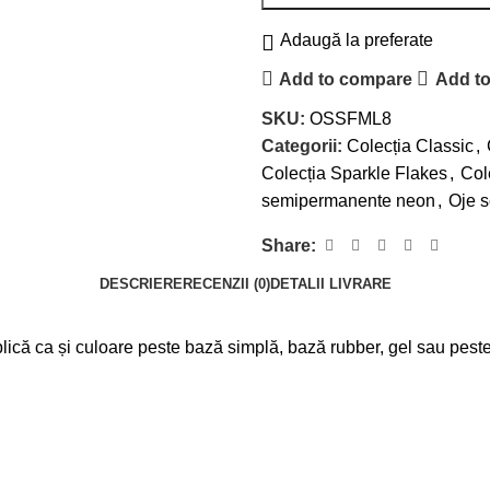
Adaugă la preferate
Add to compare
Add to
SKU:
OSSFML8
Categorii:
Colecția Classic
,
Colecția Sparkle Flakes
,
Col
semipermanente neon
,
Oje s
Share:
DESCRIERE
RECENZII (0)
DETALII LIVRARE
lică ca și culoare peste bază simplă, bază rubber, gel sau peste