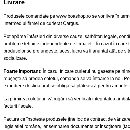
Livrare
Produsele comandate pe www.boashop.ro se vor livra în term
intermediul firmei de curierat Cargus.
Pot apărea întârzieri din diverse cauze: sărbători legale, cond
probleme tehnice independente de firmă etc. În cazul în care t
produselor se prelungește, acest lucru va fi anunțat atât pe site
socializare.
Foarte important:
În cazul în care curierul nu gasește pe nime
reușește să predea coletul, comanda se va întoarce la noi. Pen
expediere destinatarul se obligă să plătească pentru ambele e
La primirea coletului, vă rugăm să verificați integritatea amba
facturii fiscale.
Factura ce însotește produsele ține loc de contract de vânzar
legislației române, iar semnarea documentelor însoțitoare (fa