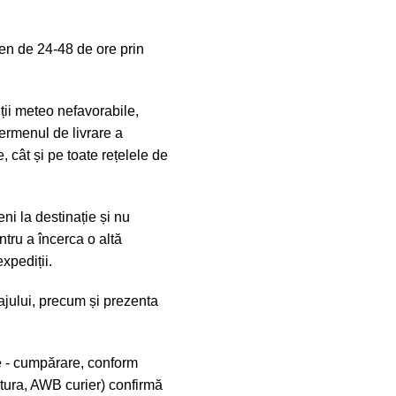
en de 24-48 de ore prin
iții meteo nefavorabile,
ermenul de livrare a
, cât și pe toate rețelele de
ni la destinație și nu
tru a încerca o altă
xpediții.
lajului, precum și prezenta
e - cumpărare, conform
ctura, AWB curier) confirmă