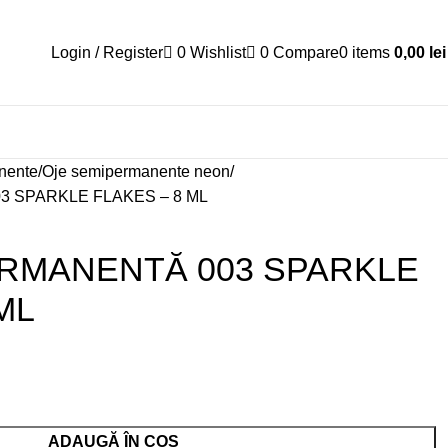
Login / Register
0
Wishlist
0
Compare
0
items
0,00
lei
nente
Oje semipermanente neon
 SPARKLE FLAKES – 8 ML
ERMANENTĂ 003 SPARKLE
ML
ADAUGĂ ÎN COȘ