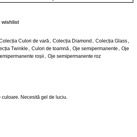
 wishlist
Colecția Culori de vară
,
Colecția Diamond
,
Colecția Glass
,
ecția Twinkle
,
Culori de toamnă
,
Oje semipermanente
,
Oje
emipermanente roșii
,
Oje semipermanente roz
 culoare. Necesită gel de luciu.