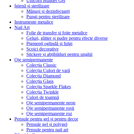
Unicorn Builder Gel
Igienă și sterilizare
Mănuși și dezinfectanți
Pungi pentru sterilizare
Instrumente metalice
Nail Art
Folie de transfer si foite metalice
Geluri, glitter și pudre pentru efecte diverse
Pigmenți oglindă și fulgi
Scoici decorative
Stickere și abțibilduri pentru unghii
Oje semipermanente
Colecția Classic
Colecția Culori de vară
Colecția Diamond
Colecția Glass
Colecția Sparkle Flakes
Colecția Twinkle
Culori de toamnă
Oje semipermanente neon
Oje semipermanente roșii
Oje semipermanente roz
Pensule pentru gel și pentru decor
Pensule gel și polygel
Pensule pentru nail art