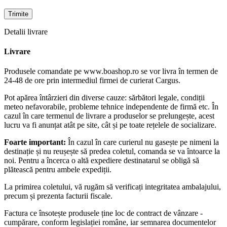
Detalii livrare
Livrare
Produsele comandate pe www.boashop.ro se vor livra în termen de
24-48 de ore prin intermediul firmei de curierat Cargus.
Pot apărea întârzieri din diverse cauze: sărbători legale, condiții
meteo nefavorabile, probleme tehnice independente de firmă etc. În
cazul în care termenul de livrare a produselor se prelungește, acest
lucru va fi anunțat atât pe site, cât și pe toate rețelele de socializare.
Foarte important:
În cazul în care curierul nu gasește pe nimeni la
destinație și nu reușește să predea coletul, comanda se va întoarce la
noi. Pentru a încerca o altă expediere destinatarul se obligă să
plătească pentru ambele expediții.
La primirea coletului, vă rugăm să verificați integritatea ambalajului,
precum și prezenta facturii fiscale.
Factura ce însotește produsele ține loc de contract de vânzare -
cumpărare, conform legislației române, iar semnarea documentelor