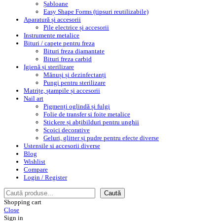
Șabloane
Easy Shape Forms (tipsuri reutilizabile)
Aparatură și accesorii
Pile electrice și accesorii
Instrumente metalice
Bituri / capete pentru freza
Bituri freza diamantate
Bituri freza carbid
Igienă și sterilizare
Mănuși și dezinfectanți
Pungi pentru sterilizare
Matrițe, ștampile și accesorii
Nail art
Pigmenți oglindă și fulgi
Folie de transfer si foite metalice
Stickere și abțibilduri pentru unghii
Scoici decorative
Geluri, glitter și pudre pentru efecte diverse
Ustensile si accesorii diverse
Blog
Wishlist
Compare
Login / Register
Caută
Caută
Shopping cart
Close
Sign in