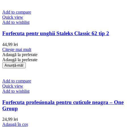
Add to compare
Quick view
Add to wishlist
Forfecuta pentr unghii Staleks Classic 62 tip 2
44,99
lei
Citește mai mult
Adaugă la preferate
Adaugă la preferate
Add to compare
Quick view
Add to wishlist
Forfecuta profesionala pentru cuticule neagra – One
Group
24,99
lei
Adaugă în coș