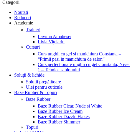
Categorii
Noutati
Reduceri
Academie
Traineri
Lavinia Amatiesei
Livia Vițelariu
Cursuri
Curs unghii cu gel si manichiura Constanta –
“Primii pasi in manichiura de salon”
Curs perfectionare unghii cu gel Constanta, Nivel
1 – Tehnica sablonului
Soluții & lichide
Soluții pregătitoare
Ulei pentru cuticule
Baze Rubber & Topuri
Baze Rubber
Baze Rubber Clear, Nude si White
Baze Rubber Ice Cream
Baze Rubber Dazzle Flakes
Baze Rubber Shimmer
Topuri