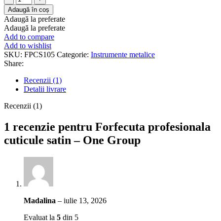
Forfecuta
Adaugă în coș
profesionala
Adaugă la preferate
cuticule
Adaugă la preferate
satin
Add to compare
-
Add to wishlist
One
SKU:
FPCS105
Categorie:
Instrumente metalice
Group
Share:
Recenzii (1)
Detalii livrare
Recenzii (1)
1 recenzie pentru
Forfecuta profesionala
cuticule satin – One Group
Madalina
–
iulie 13, 2026
Evaluat la
5
din 5