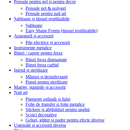
Pensule pentru gel și pentru decor
Pensule gel & polygel
Pensule pentru nail art
Șabloane și tipsuri reutilizabile
Șabloane
Easy Shape Forms (tipsuri reutilizabile)
Aparatură și accesorii
Pile electrice și accesorii
Instrumente metalice
Bituri / capete pentru freza
Bituri freza diamantate
Bituri freza carbid
Igienă și sterilizare
Mănuși și dezinfectanți
Pungi pentru sterilizare
Matrițe, ștampile și accesorii
Nail art
Pigmenți oglindă și fulgi
Folie de transfer si foite metalice
Stickere și abțibilduri pentru unghii
Scoici decorative
Geluri, glitter și pudre pentru efecte diverse
Ustensile si accesorii diverse