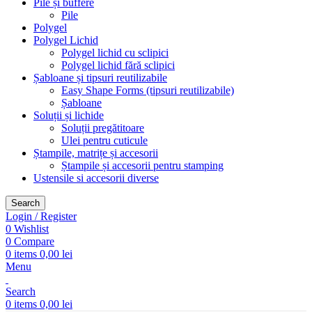
Pile și buffere
Pile
Polygel
Polygel Lichid
Polygel lichid cu sclipici
Polygel lichid fără sclipici
Șabloane și tipsuri reutilizabile
Easy Shape Forms (tipsuri reutilizabile)
Șabloane
Soluții și lichide
Soluții pregătitoare
Ulei pentru cuticule
Ștampile, matrițe și accesorii
Ștampile și accesorii pentru stamping
Ustensile si accesorii diverse
Search
Login / Register
0
Wishlist
0
Compare
0
items
0,00
lei
Menu
Search
0
items
0,00
lei