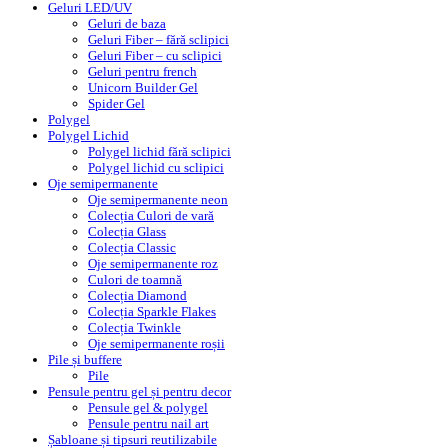
Geluri LED/UV
Geluri de baza
Geluri Fiber – fără sclipici
Geluri Fiber – cu sclipici
Geluri pentru french
Unicorn Builder Gel
Spider Gel
Polygel
Polygel Lichid
Polygel lichid fără sclipici
Polygel lichid cu sclipici
Oje semipermanente
Oje semipermanente neon
Colecția Culori de vară
Colecția Glass
Colecția Classic
Oje semipermanente roz
Culori de toamnă
Colecția Diamond
Colecția Sparkle Flakes
Colecția Twinkle
Oje semipermanente roșii
Pile și buffere
Pile
Pensule pentru gel și pentru decor
Pensule gel & polygel
Pensule pentru nail art
Șabloane și tipsuri reutilizabile