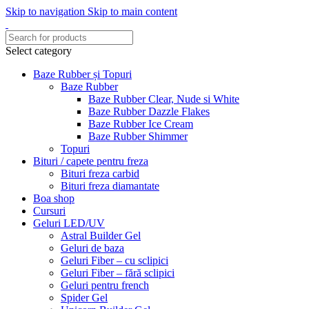
Skip to navigation
Skip to main content
Select category
Baze Rubber și Topuri
Baze Rubber
Baze Rubber Clear, Nude si White
Baze Rubber Dazzle Flakes
Baze Rubber Ice Cream
Baze Rubber Shimmer
Topuri
Bituri / capete pentru freza
Bituri freza carbid
Bituri freza diamantate
Boa shop
Cursuri
Geluri LED/UV
Astral Builder Gel
Geluri de baza
Geluri Fiber – cu sclipici
Geluri Fiber – fără sclipici
Geluri pentru french
Spider Gel