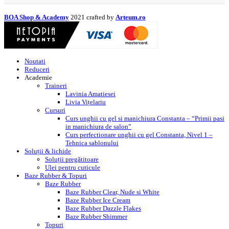
BOA Shop & Academy
2021 crafted by
Arteum.ro
Noutati
Reduceri
Academie
Traineri
Lavinia Amatiesei
Livia Vițelariu
Cursuri
Curs unghii cu gel si manichiura Constanta – “Primii pasi
in manichiura de salon”
Curs perfectionare unghii cu gel Constanta, Nivel 1 –
Tehnica sablonului
Soluții & lichide
Soluții pregătitoare
Ulei pentru cuticule
Baze Rubber & Topuri
Baze Rubber
Baze Rubber Clear, Nude si White
Baze Rubber Ice Cream
Baze Rubber Dazzle Flakes
Baze Rubber Shimmer
Topuri