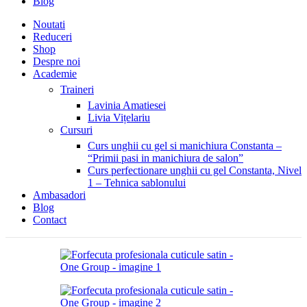
Blog
Noutati
Reduceri
Shop
Despre noi
Academie
Traineri
Lavinia Amatiesei
Livia Vițelariu
Cursuri
Curs unghii cu gel si manichiura Constanta –
“Primii pasi in manichiura de salon”
Curs perfectionare unghii cu gel Constanta, Nivel
1 – Tehnica sablonului
Ambasadori
Blog
Contact