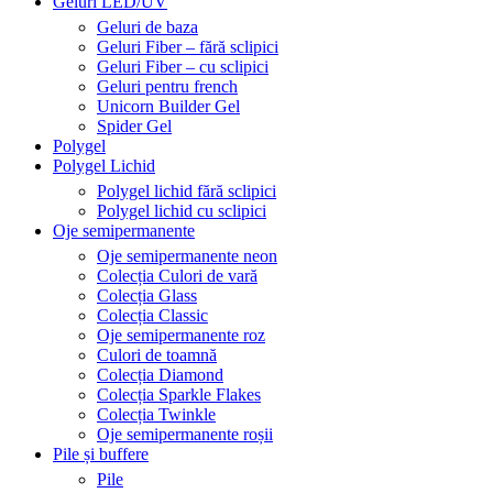
Geluri LED/UV
Geluri de baza
Geluri Fiber – fără sclipici
Geluri Fiber – cu sclipici
Geluri pentru french
Unicorn Builder Gel
Spider Gel
Polygel
Polygel Lichid
Polygel lichid fără sclipici
Polygel lichid cu sclipici
Oje semipermanente
Oje semipermanente neon
Colecția Culori de vară
Colecția Glass
Colecția Classic
Oje semipermanente roz
Culori de toamnă
Colecția Diamond
Colecția Sparkle Flakes
Colecția Twinkle
Oje semipermanente roșii
Pile și buffere
Pile