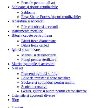
Pensule pentru nail art
Șabloane și tipsuri reutilizabile
Șabloane
Easy Shape Forms (tipsuri reutilizabile)
Aparatură și accesorii
Pile electrice și accesorii
Instrumente metalice
Bituri / capete pentru freza
Bituri freza diamantate
Bituri freza carbid
Igienă și sterilizare
Mănuși și dezinfectanți
Pungi pentru sterilizare
Matrițe, ștampile și accesorii
Nail art
Pigmenți oglindă și fulgi
Folie de transfer si foite metalice
Stickere și abțibilduri pentru unghii
Scoici decorative
Geluri, glitter și pudre pentru efecte diverse
Ustensile si accesorii diverse
Blog
Noutati