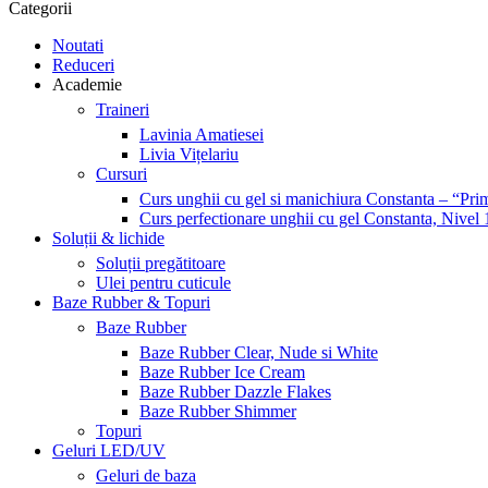
Categorii
Noutati
Reduceri
Academie
Traineri
Lavinia Amatiesei
Livia Vițelariu
Cursuri
Curs unghii cu gel si manichiura Constanta – “Prim
Curs perfectionare unghii cu gel Constanta, Nivel 
Soluții & lichide
Soluții pregătitoare
Ulei pentru cuticule
Baze Rubber & Topuri
Baze Rubber
Baze Rubber Clear, Nude si White
Baze Rubber Ice Cream
Baze Rubber Dazzle Flakes
Baze Rubber Shimmer
Topuri
Geluri LED/UV
Geluri de baza