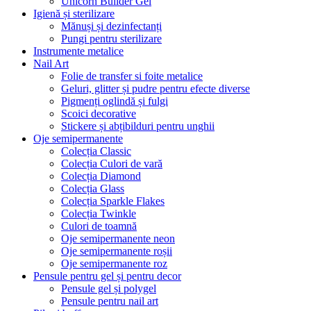
Unicorn Builder Gel
Igienă și sterilizare
Mănuși și dezinfectanți
Pungi pentru sterilizare
Instrumente metalice
Nail Art
Folie de transfer si foite metalice
Geluri, glitter și pudre pentru efecte diverse
Pigmenți oglindă și fulgi
Scoici decorative
Stickere și abțibilduri pentru unghii
Oje semipermanente
Colecția Classic
Colecția Culori de vară
Colecția Diamond
Colecția Glass
Colecția Sparkle Flakes
Colecția Twinkle
Culori de toamnă
Oje semipermanente neon
Oje semipermanente roșii
Oje semipermanente roz
Pensule pentru gel și pentru decor
Pensule gel și polygel
Pensule pentru nail art