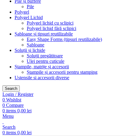
Pile și buffere
Pile
Polygel
Polygel Lichid
Polygel lichid cu sclipici
Polygel lichid fără sclipici
Șabloane și tipsuri reutilizabile
Easy Shape Forms (tipsuri reutilizabile)
Șabloane
Soluții și lichide
Soluții pregătitoare
Ulei pentru cuticule
Ștampile, matrițe și accesorii
Ștampile și accesorii pentru stamping
Ustensile si accesorii diverse
Search
Login / Register
0
Wishlist
0
Compare
0
items
0,00
lei
Menu
Search
0
items
0,00
lei