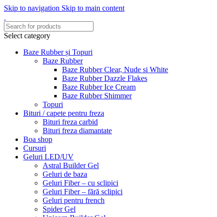
Skip to navigation
Skip to main content
Select category
Baze Rubber și Topuri
Baze Rubber
Baze Rubber Clear, Nude si White
Baze Rubber Dazzle Flakes
Baze Rubber Ice Cream
Baze Rubber Shimmer
Topuri
Bituri / capete pentru freza
Bituri freza carbid
Bituri freza diamantate
Boa shop
Cursuri
Geluri LED/UV
Astral Builder Gel
Geluri de baza
Geluri Fiber – cu sclipici
Geluri Fiber – fără sclipici
Geluri pentru french
Spider Gel