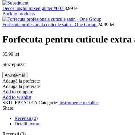
Decor unghii mixed glitter #007
8,99
lei
Back to products
Forfecuta profesionala cuticule satin - One Group
24,99
lei
Forfecuta pentru cuticule extra
35,99
lei
Stoc epuizat
Adaugă la preferate
Adaugă la preferate
Add to compare
Add to wishlist
SKU:
FPEA101A
Categorie:
Instrumente metalice
Share:
Recenzii (0)
Detalii livrare
Recenzii (0)