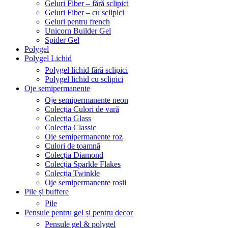
Geluri Fiber – fără sclipici
Geluri Fiber – cu sclipici
Geluri pentru french
Unicorn Builder Gel
Spider Gel
Polygel
Polygel Lichid
Polygel lichid fără sclipici
Polygel lichid cu sclipici
Oje semipermanente
Oje semipermanente neon
Colecția Culori de vară
Colecția Glass
Colecția Classic
Oje semipermanente roz
Culori de toamnă
Colecția Diamond
Colecția Sparkle Flakes
Colecția Twinkle
Oje semipermanente roșii
Pile și buffere
Pile
Pensule pentru gel și pentru decor
Pensule gel & polygel