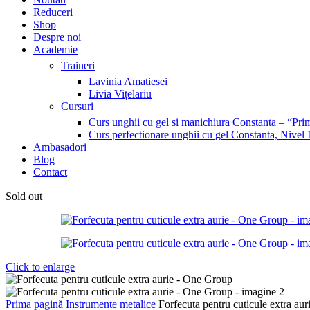
Reduceri
Shop
Despre noi
Academie
Traineri
Lavinia Amatiesei
Livia Vițelariu
Cursuri
Curs unghii cu gel si manichiura Constanta – “Prim
Curs perfectionare unghii cu gel Constanta, Nivel 
Ambasadori
Blog
Contact
Sold out
Click to enlarge
Prima pagină
Instrumente metalice
Forfecuta pentru cuticule extra au