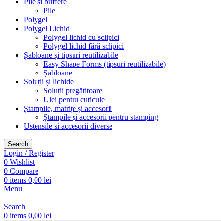
Pile și buffere
Pile
Polygel
Polygel Lichid
Polygel lichid cu sclipici
Polygel lichid fără sclipici
Șabloane și tipsuri reutilizabile
Easy Shape Forms (tipsuri reutilizabile)
Șabloane
Soluții și lichide
Soluții pregătitoare
Ulei pentru cuticule
Ștampile, matrițe și accesorii
Ștampile și accesorii pentru stamping
Ustensile si accesorii diverse
Search
Login / Register
0
Wishlist
0
Compare
0
items
0,00
lei
Menu
Search
0
items
0,00
lei