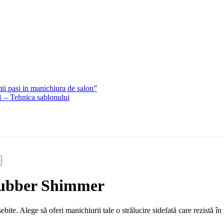
ii pasi in manichiura de salon”
1 – Tehnica sablonului
 rubber Shimmer
ite. Alege să oferi manichiurii tale o strălucire sidefată care rezistă în