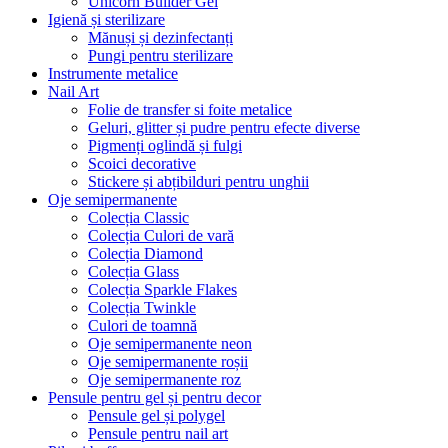
Unicorn Builder Gel
Igienă și sterilizare
Mănuși și dezinfectanți
Pungi pentru sterilizare
Instrumente metalice
Nail Art
Folie de transfer si foite metalice
Geluri, glitter și pudre pentru efecte diverse
Pigmenți oglindă și fulgi
Scoici decorative
Stickere și abțibilduri pentru unghii
Oje semipermanente
Colecția Classic
Colecția Culori de vară
Colecția Diamond
Colecția Glass
Colecția Sparkle Flakes
Colecția Twinkle
Culori de toamnă
Oje semipermanente neon
Oje semipermanente roșii
Oje semipermanente roz
Pensule pentru gel și pentru decor
Pensule gel și polygel
Pensule pentru nail art