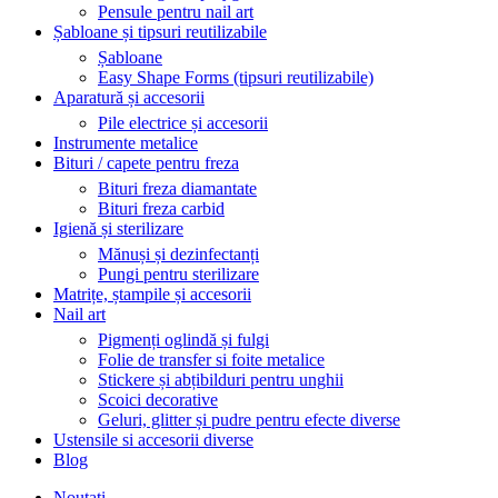
Pensule pentru nail art
Șabloane și tipsuri reutilizabile
Șabloane
Easy Shape Forms (tipsuri reutilizabile)
Aparatură și accesorii
Pile electrice și accesorii
Instrumente metalice
Bituri / capete pentru freza
Bituri freza diamantate
Bituri freza carbid
Igienă și sterilizare
Mănuși și dezinfectanți
Pungi pentru sterilizare
Matrițe, ștampile și accesorii
Nail art
Pigmenți oglindă și fulgi
Folie de transfer si foite metalice
Stickere și abțibilduri pentru unghii
Scoici decorative
Geluri, glitter și pudre pentru efecte diverse
Ustensile si accesorii diverse
Blog
Noutati