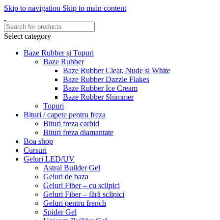
Skip to navigation
Skip to main content
Select category
Baze Rubber și Topuri
Baze Rubber
Baze Rubber Clear, Nude si White
Baze Rubber Dazzle Flakes
Baze Rubber Ice Cream
Baze Rubber Shimmer
Topuri
Bituri / capete pentru freza
Bituri freza carbid
Bituri freza diamantate
Boa shop
Cursuri
Geluri LED/UV
Astral Builder Gel
Geluri de baza
Geluri Fiber – cu sclipici
Geluri Fiber – fără sclipici
Geluri pentru french
Spider Gel