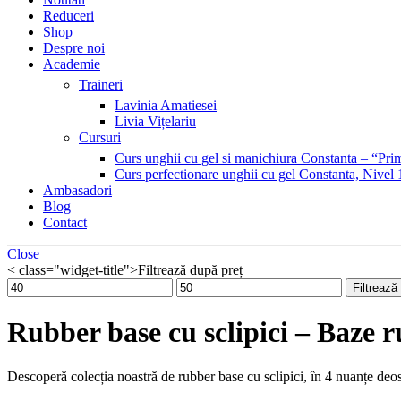
Reduceri
Shop
Despre noi
Academie
Traineri
Lavinia Amatiesei
Livia Vițelariu
Cursuri
Curs unghii cu gel si manichiura Constanta – “Prim
Curs perfectionare unghii cu gel Constanta, Nivel 
Ambasadori
Blog
Contact
Close
< class="widget-title">Filtrează după preț
Preț
Preț
Filtrează
minim
maxim
Rubber base cu sclipici – Baze
Descoperă colecția noastră de rubber base cu sclipici, în 4 nuanțe deoseb