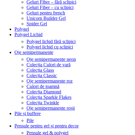
Geluri Fiber – fără sclipici
Geluri Fiber – cu sclipici
Geluri pentru french
Unicorn Builder Gel
Spider Gel
Polygel
Polygel Lichid
Polygel lichid fără sclipici
Polygel lichid cu sclipici
Oje semipermanente
Oje semipermanente neon
Colecția Culori de vară
Colecția Glass
Colecția Classic
Oje semipermanente roz
Culori de toamnă
Colecția Diamond
Colecția Sparkle Flakes
Colecția Twinkle
Oje semipermanente roșii
Pile și buffere
Pile
Pensule pentru gel și pentru decor
Pensule gel & polygel