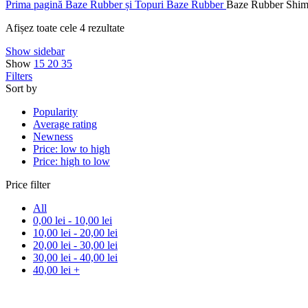
Prima pagină
Baze Rubber și Topuri
Baze Rubber
Baze Rubber Shi
Afișez toate cele 4 rezultate
Show sidebar
Show
15
20
35
Filters
Sort by
Popularity
Average rating
Newness
Price: low to high
Price: high to low
Price filter
All
0,00
lei
-
10,00
lei
10,00
lei
-
20,00
lei
20,00
lei
-
30,00
lei
30,00
lei
-
40,00
lei
40,00
lei
+