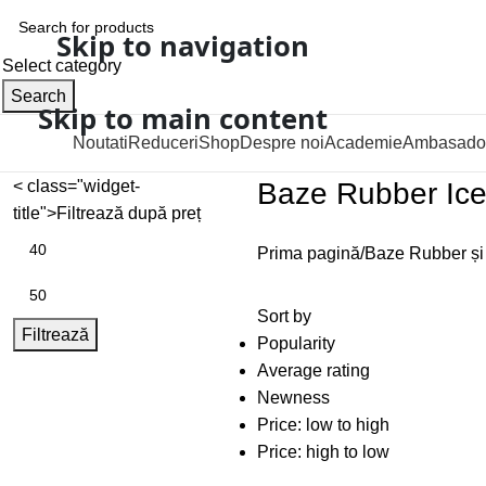
Skip to navigation
Select category
Search
Skip to main content
Noutati
Reduceri
Shop
Despre noi
Academie
Ambasado
Categorii
< class="widget-
Baze Rubber Ic
title">Filtrează după preț
Prima pagină
Baze Rubber și
Sort by
Filtrează
Popularity
Average rating
Newness
Price: low to high
Price: high to low