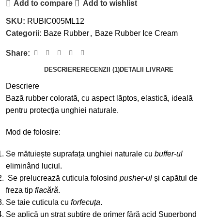
Add to compare
Add to wishlist
SKU:
RUBIC005ML12
Categorii:
Baze Rubber
,
Baze Rubber Ice Cream
Share:
DESCRIERE
RECENZII (1)
DETALII LIVRARE
Descriere
Bază rubber colorată, cu aspect lăptos, elastică, ideală
pentru protecția unghiei naturale.
Mod de folosire:
Se mătuiește suprafața unghiei naturale cu
buffer-ul
eliminând luciul.
Se prelucrează cuticula folosind
pusher-ul
și capătul de
freza tip
flacără
.
Se taie cuticula cu
forfecuța
.
Se aplică un strat subțire de primer fără acid Superbond