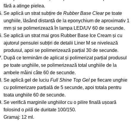
fără a atinge pielea.
Se aplică un strat subțire de
Rubber Base Clear
pe toate
unghiile, lăsând distanță de la eponychium de aproximativ 1
mm și se polimerizează în lampa LED/UV 60 de secunde.
Se aplică un strat mai gros Rubber Base Ice Cream și cu
ajutorul pensulei subțiri de detalii Liner M se nivelează
produsul, apoi se polimerizează parțial 30 de secunde.
După ce terminăm de aplicat și polimerizat parțial produsul
pe toate unghiile, se polimerizează total unghiile de la
ambele mâini câte 60 de secunde.
Se aplică gel de luciu
Full Shine Top Gel
pe fiecare unghie
cu polimerizare parțială de 5 secunde, apoi totala pentru
toata unghiile 60 de secunde.
Se verifică marginile unghiilor cu o pilire finală ușoară
folosind o
pilă
de duritate 100/150.
Gramaj: 12 ml.