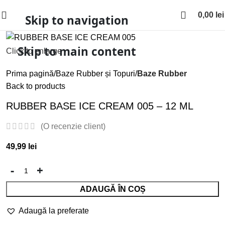
0,00
lei
Skip to navigation
Skip to main content
Click to enlarge
Prima pagină
Baze Rubber și Topuri
Baze Rubber
Back to products
RUBBER BASE ICE CREAM 005 – 12 ML
(O recenzie client)
49,99
lei
ADAUGĂ ÎN COȘ
Adaugă la preferate