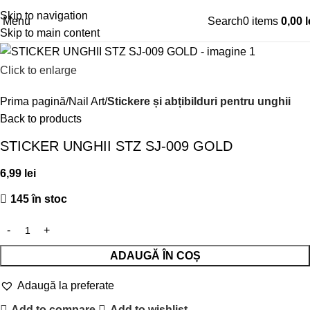
Skip to navigation
Menu
Search
0
items
0,00
l
Skip to main content
Click to enlarge
Prima pagină
Nail Art
Stickere și abțibilduri pentru unghii
Back to products
STICKER UNGHII STZ SJ-009 GOLD
6,99
lei
145 în stoc
ADAUGĂ ÎN COȘ
Adaugă la preferate
Add to compare
Add to wishlist