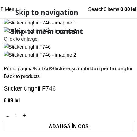
Menu
Search
0
items
0,00
lei
Skip to navigation
Skip to main content
Click to enlarge
Prima pagină
Nail Art
Stickere și abțibilduri pentru unghii
Back to products
Sticker unghii F746
6,99
lei
ADAUGĂ ÎN COȘ