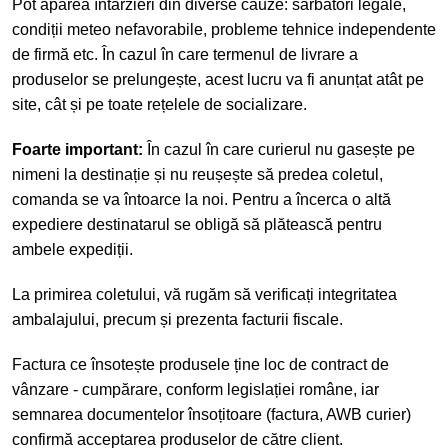
Pot apărea întârzieri din diverse cauze: sărbători legale,
condiții meteo nefavorabile, probleme tehnice independente
de firmă etc. În cazul în care termenul de livrare a
produselor se prelungește, acest lucru va fi anunțat atât pe
site, cât și pe toate rețelele de socializare.
Foarte important:
În cazul în care curierul nu gasește pe
nimeni la destinație și nu reușește să predea coletul,
comanda se va întoarce la noi. Pentru a încerca o altă
expediere destinatarul se obligă să plătească pentru
ambele expediții.
La primirea coletului, vă rugăm să verificați integritatea
ambalajului, precum și prezenta facturii fiscale.
Factura ce însotește produsele ține loc de contract de
vânzare - cumpărare, conform legislației române, iar
semnarea documentelor însoțitoare (factura, AWB curier)
confirmă acceptarea produselor de către client.