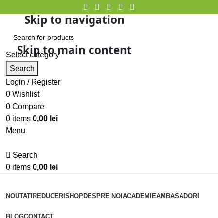
Skip to navigation
Skip to main content
Select category
Search
Login / Register
0
Wishlist
0
Compare
0
items
0,00
lei
Menu
Search
0
items
0,00
lei
Categorii
NOUTATI
REDUCERI
SHOP
DESPRE NOI
ACADEMIE
AMBASADORI
BLOG
CONTACT