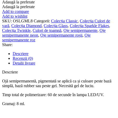
SEMIPERMANENTĂ
Adaugă la preferate
D004
Adaugă la preferate
LIGHT
Add to compare
GOLD
Add to wishlist
DIAMOND
SKU:
OSLGML8
Categorii:
Colecția Classic
,
Colecția Culori de
-
vară
,
Colecția Diamond
,
Colecția Glass
,
Colecția Sparkle Flakes
,
8
Colecția Twinkle
,
Culori de toamnă
,
Oje semipermanente
,
Oje
ML
semipermanente neon
,
Oje semipermanente roșii
,
Oje
semipermanente roz
Share:
Descriere
Recenzii (0)
Detalii livrare
Descriere
Ojă semipermanentă, pigmentată se aplică ca și culoare peste bază
simplă, bază rubber sau peste gel. Necesită gel de luciu.
Timp total de polimerizare: 60 de secunde în lampa LED/UV.
Gramaj: 8 ml.