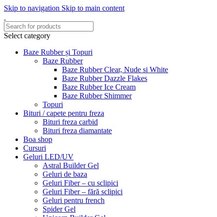
Skip to navigation
Skip to main content
Select category
Baze Rubber și Topuri
Baze Rubber
Baze Rubber Clear, Nude si White
Baze Rubber Dazzle Flakes
Baze Rubber Ice Cream
Baze Rubber Shimmer
Topuri
Bituri / capete pentru freza
Bituri freza carbid
Bituri freza diamantate
Boa shop
Cursuri
Geluri LED/UV
Astral Builder Gel
Geluri de baza
Geluri Fiber – cu sclipici
Geluri Fiber – fără sclipici
Geluri pentru french
Spider Gel