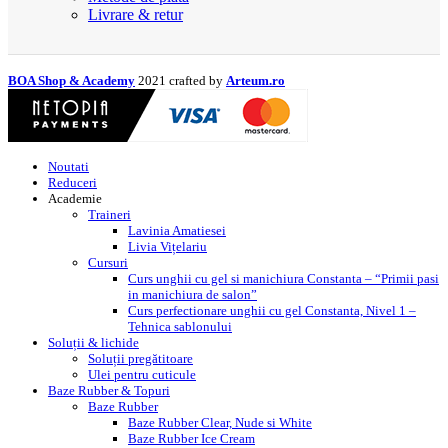
Livrare & retur
BOA Shop & Academy
2021 crafted by
Arteum.ro
Noutati
Reduceri
Academie
Traineri
Lavinia Amatiesei
Livia Vițelariu
Cursuri
Curs unghii cu gel si manichiura Constanta – “Primii pasi
in manichiura de salon”
Curs perfectionare unghii cu gel Constanta, Nivel 1 –
Tehnica sablonului
Soluții & lichide
Soluții pregătitoare
Ulei pentru cuticule
Baze Rubber & Topuri
Baze Rubber
Baze Rubber Clear, Nude si White
Baze Rubber Ice Cream