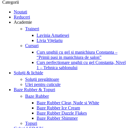
Categorii
Noutati
Reduceri
Academie
Traineri
Lavinia Amatiesei
Livia Vițelariu
Cursuri
Curs unghii cu gel si manichiura Constanta –
“Primii pasi in manichiura de salon”
Curs perfectionare unghii cu gel Constanta, Nivel
1 – Tehnica sablonului
Soluții & lichide
Soluții pregătitoare
Ulei pentru cuticule
Baze Rubber & Topuri
Baze Rubber
Baze Rubber Clear, Nude si White
Baze Rubber Ice Cream
Baze Rubber Dazzle Flakes
Baze Rubber Shimmer
Topuri