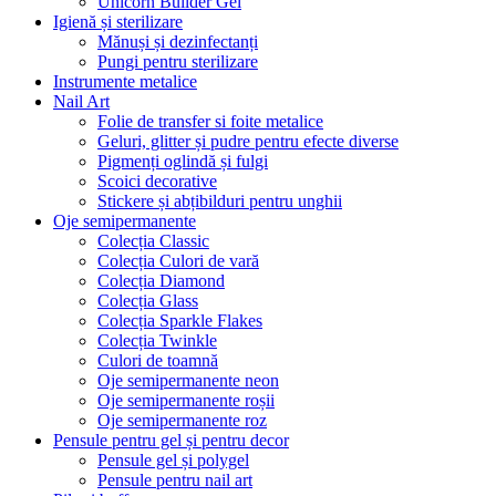
Unicorn Builder Gel
Igienă și sterilizare
Mănuși și dezinfectanți
Pungi pentru sterilizare
Instrumente metalice
Nail Art
Folie de transfer si foite metalice
Geluri, glitter și pudre pentru efecte diverse
Pigmenți oglindă și fulgi
Scoici decorative
Stickere și abțibilduri pentru unghii
Oje semipermanente
Colecția Classic
Colecția Culori de vară
Colecția Diamond
Colecția Glass
Colecția Sparkle Flakes
Colecția Twinkle
Culori de toamnă
Oje semipermanente neon
Oje semipermanente roșii
Oje semipermanente roz
Pensule pentru gel și pentru decor
Pensule gel și polygel
Pensule pentru nail art