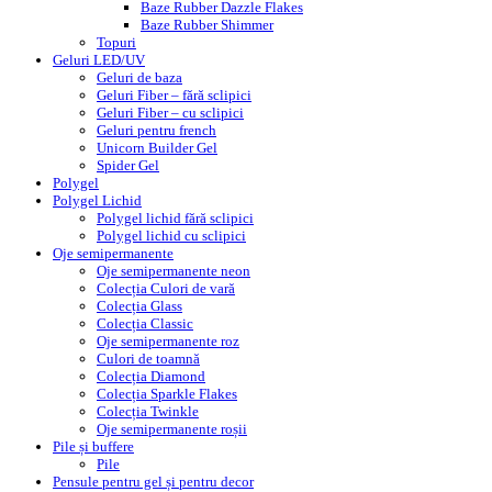
Baze Rubber Dazzle Flakes
Baze Rubber Shimmer
Topuri
Geluri LED/UV
Geluri de baza
Geluri Fiber – fără sclipici
Geluri Fiber – cu sclipici
Geluri pentru french
Unicorn Builder Gel
Spider Gel
Polygel
Polygel Lichid
Polygel lichid fără sclipici
Polygel lichid cu sclipici
Oje semipermanente
Oje semipermanente neon
Colecția Culori de vară
Colecția Glass
Colecția Classic
Oje semipermanente roz
Culori de toamnă
Colecția Diamond
Colecția Sparkle Flakes
Colecția Twinkle
Oje semipermanente roșii
Pile și buffere
Pile
Pensule pentru gel și pentru decor