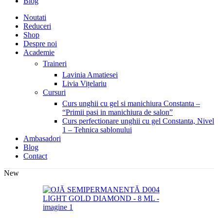
Blog
Noutati
Reduceri
Shop
Despre noi
Academie
Traineri
Lavinia Amatiesei
Livia Vițelariu
Cursuri
Curs unghii cu gel si manichiura Constanta –
“Primii pasi in manichiura de salon”
Curs perfectionare unghii cu gel Constanta, Nivel
1 – Tehnica sablonului
Ambasadori
Blog
Contact
New