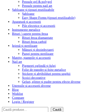
Pensule gel & polygel
Pensule pentru nail art
Șabloane și tipsuri reutilizabile
Șabloane
Easy Shape Forms (tipsuri reutilizabile)
Aparatură și accesorii
Pile electrice și accesorii
Instrumente metalice
Bituri / capete pentru freza
Bituri freza diamantate
Bituri freza carbid
Igienă și sterilizare
Mănuși și dezinfectanți
Pungi pentru sterilizare
Matrițe, ștampile și accesorii
Nail art
Pigmenți oglindă și fulgi
Folie de transfer si foite metalice
Stickere și abțibilduri pentru unghii
Scoici decorative
Geluri, glitter și pudre pentru efecte diverse
Ustensile si accesorii diverse
Blog
Wishlist
Compare
Login / Register
Caută
Caută