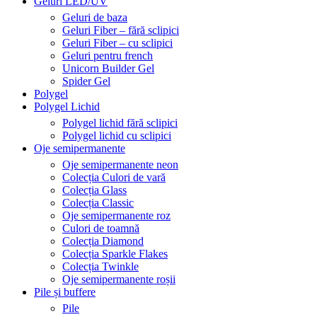
Geluri LED/UV
Geluri de baza
Geluri Fiber – fără sclipici
Geluri Fiber – cu sclipici
Geluri pentru french
Unicorn Builder Gel
Spider Gel
Polygel
Polygel Lichid
Polygel lichid fără sclipici
Polygel lichid cu sclipici
Oje semipermanente
Oje semipermanente neon
Colecția Culori de vară
Colecția Glass
Colecția Classic
Oje semipermanente roz
Culori de toamnă
Colecția Diamond
Colecția Sparkle Flakes
Colecția Twinkle
Oje semipermanente roșii
Pile și buffere
Pile