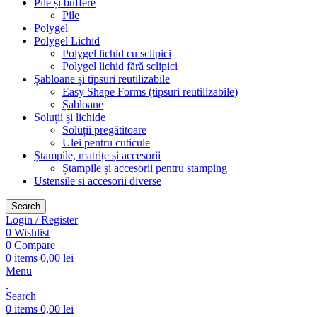
Pile și buffere
Pile
Polygel
Polygel Lichid
Polygel lichid cu sclipici
Polygel lichid fără sclipici
Șabloane și tipsuri reutilizabile
Easy Shape Forms (tipsuri reutilizabile)
Șabloane
Soluții și lichide
Soluții pregătitoare
Ulei pentru cuticule
Ștampile, matrițe și accesorii
Ștampile și accesorii pentru stamping
Ustensile si accesorii diverse
Search
Login / Register
0
Wishlist
0
Compare
0
items
0,00
lei
Menu
Search
0
items
0,00
lei