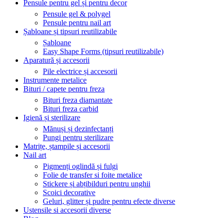
Pensule pentru gel și pentru decor
Pensule gel & polygel
Pensule pentru nail art
Șabloane și tipsuri reutilizabile
Șabloane
Easy Shape Forms (tipsuri reutilizabile)
Aparatură și accesorii
Pile electrice și accesorii
Instrumente metalice
Bituri / capete pentru freza
Bituri freza diamantate
Bituri freza carbid
Igienă și sterilizare
Mănuși și dezinfectanți
Pungi pentru sterilizare
Matrițe, ștampile și accesorii
Nail art
Pigmenți oglindă și fulgi
Folie de transfer si foite metalice
Stickere și abțibilduri pentru unghii
Scoici decorative
Geluri, glitter și pudre pentru efecte diverse
Ustensile si accesorii diverse