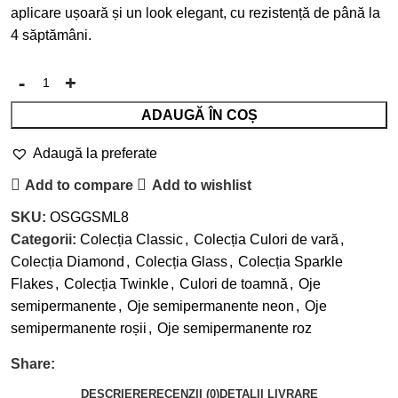
aplicare ușoară și un look elegant, cu rezistență de până la
4 săptămâni.
ADAUGĂ ÎN COȘ
Adaugă la preferate
Add to compare
Add to wishlist
SKU:
OSGGSML8
Categorii:
Colecția Classic
,
Colecția Culori de vară
,
Colecția Diamond
,
Colecția Glass
,
Colecția Sparkle
Flakes
,
Colecția Twinkle
,
Culori de toamnă
,
Oje
semipermanente
,
Oje semipermanente neon
,
Oje
semipermanente roșii
,
Oje semipermanente roz
Share:
DESCRIERE
RECENZII (0)
DETALII LIVRARE