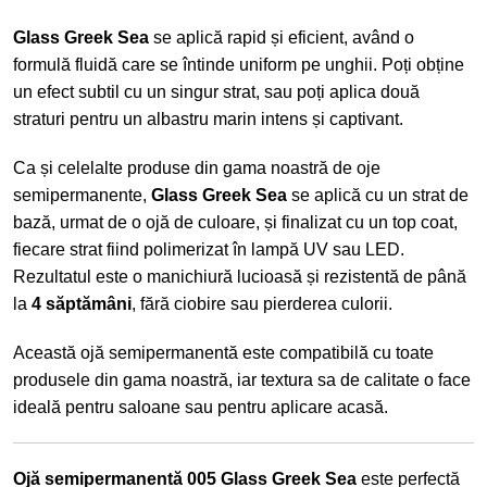
Glass Greek Sea
se aplică rapid și eficient, având o
formulă fluidă care se întinde uniform pe unghii. Poți obține
un efect subtil cu un singur strat, sau poți aplica două
straturi pentru un albastru marin intens și captivant.
Ca și celelalte produse din gama noastră de oje
semipermanente,
Glass Greek Sea
se aplică cu un
strat de
bază
, urmat de o ojă de culoare, și finalizat cu un
top coat
,
fiecare strat fiind polimerizat în lampă UV sau LED.
Rezultatul este o manichiură lucioasă și rezistentă de până
la
4 săptămâni
, fără ciobire sau pierderea culorii.
Această ojă semipermanentă este compatibilă cu toate
produsele din gama noastră, iar textura sa de calitate o face
ideală pentru saloane sau pentru aplicare acasă.
Ojă semipermanentă 005 Glass Greek Sea
este perfectă