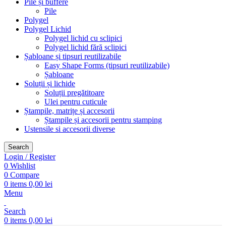
Pile și buffere
Pile
Polygel
Polygel Lichid
Polygel lichid cu sclipici
Polygel lichid fără sclipici
Șabloane și tipsuri reutilizabile
Easy Shape Forms (tipsuri reutilizabile)
Șabloane
Soluții și lichide
Soluții pregătitoare
Ulei pentru cuticule
Ștampile, matrițe și accesorii
Ștampile și accesorii pentru stamping
Ustensile si accesorii diverse
Search
Login / Register
0
Wishlist
0
Compare
0
items
0,00
lei
Menu
Search
0
items
0,00
lei