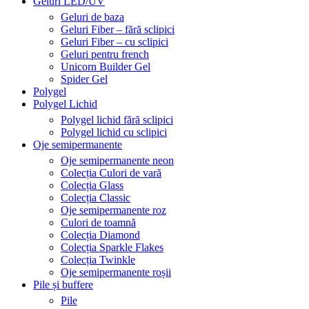
Geluri LED/UV
Geluri de baza
Geluri Fiber – fără sclipici
Geluri Fiber – cu sclipici
Geluri pentru french
Unicorn Builder Gel
Spider Gel
Polygel
Polygel Lichid
Polygel lichid fără sclipici
Polygel lichid cu sclipici
Oje semipermanente
Oje semipermanente neon
Colecția Culori de vară
Colecția Glass
Colecția Classic
Oje semipermanente roz
Culori de toamnă
Colecția Diamond
Colecția Sparkle Flakes
Colecția Twinkle
Oje semipermanente roșii
Pile și buffere
Pile