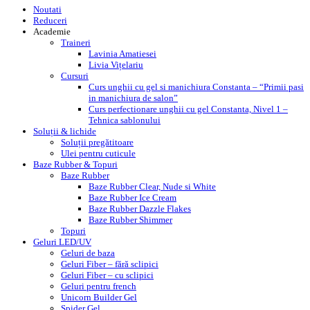
Noutati
Reduceri
Academie
Traineri
Lavinia Amatiesei
Livia Vițelariu
Cursuri
Curs unghii cu gel si manichiura Constanta – “Primii pasi
in manichiura de salon”
Curs perfectionare unghii cu gel Constanta, Nivel 1 –
Tehnica sablonului
Soluții & lichide
Soluții pregătitoare
Ulei pentru cuticule
Baze Rubber & Topuri
Baze Rubber
Baze Rubber Clear, Nude si White
Baze Rubber Ice Cream
Baze Rubber Dazzle Flakes
Baze Rubber Shimmer
Topuri
Geluri LED/UV
Geluri de baza
Geluri Fiber – fără sclipici
Geluri Fiber – cu sclipici
Geluri pentru french
Unicorn Builder Gel
Spider Gel