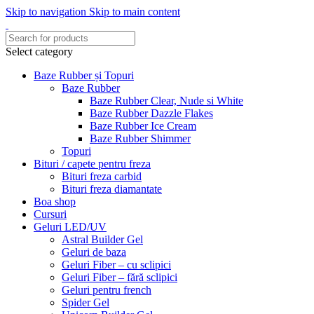
Skip to navigation
Skip to main content
Select category
Baze Rubber și Topuri
Baze Rubber
Baze Rubber Clear, Nude si White
Baze Rubber Dazzle Flakes
Baze Rubber Ice Cream
Baze Rubber Shimmer
Topuri
Bituri / capete pentru freza
Bituri freza carbid
Bituri freza diamantate
Boa shop
Cursuri
Geluri LED/UV
Astral Builder Gel
Geluri de baza
Geluri Fiber – cu sclipici
Geluri Fiber – fără sclipici
Geluri pentru french
Spider Gel