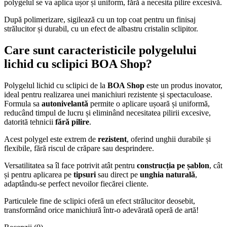
polygelul se va aplica ușor și uniform, fără a necesita pilire excesivă.
După polimerizare, sigilează cu un top coat pentru un finisaj
strălucitor și durabil, cu un efect de albastru cristalin sclipitor.
Care sunt caracteristicile polygelului
lichid cu sclipici BOA Shop?
Polygelul lichid cu sclipici de la
BOA Shop
este un produs inovator,
ideal pentru realizarea unei manichiuri rezistente și spectaculoase.
Formula sa
autonivelantă
permite o aplicare ușoară și uniformă,
reducând timpul de lucru și eliminând necesitatea pilirii excesive,
datorită tehnicii
fără pilire
.
Acest polygel este extrem de
rezistent
, oferind unghii durabile și
flexibile, fără riscul de crăpare sau desprindere.
Versatilitatea sa îl face potrivit atât pentru
construcția pe șablon
, cât
și pentru aplicarea pe
tipsuri
sau direct pe
unghia naturală
,
adaptându-se perfect nevoilor fiecărei cliente.
Particulele fine de sclipici oferă un efect strălucitor deosebit,
transformând orice manichiură într-o adevărată operă de artă!