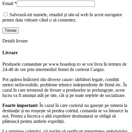
Email
*
Salvează-mi numele, emailul și site-ul web în acest navigator
pentru data viitoare când o să comentez.
Detalii livrare
Livrare
Produsele comandate pe www.boashop.ro se vor livra în termen de
24-48 de ore prin intermediul firmei de curierat Cargus.
Pot apărea întârzieri din diverse cauze: sărbători legale, condiții
meteo nefavorabile, probleme tehnice independente de firmă etc. În
cazul în care termenul de livrare a produselor se prelungește, acest
lucru va fi anunțat atât pe site, cât și pe toate rețelele de socializare.
Foarte important:
În cazul în care curierul nu gasește pe nimeni la
destinație și nu reușește să predea coletul, comanda se va întoarce la
noi. Pentru a încerca o altă expediere destinatarul se obligă să
plătească pentru ambele expediții.
La primirea coletului, vă rugăm să verificați integritatea ambalajului,