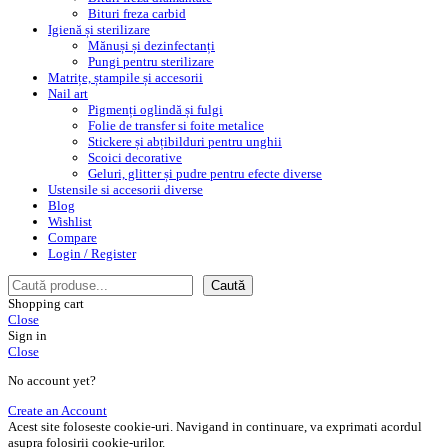
Bituri freza carbid
Igienă și sterilizare
Mănuși și dezinfectanți
Pungi pentru sterilizare
Matrițe, ștampile și accesorii
Nail art
Pigmenți oglindă și fulgi
Folie de transfer si foite metalice
Stickere și abțibilduri pentru unghii
Scoici decorative
Geluri, glitter și pudre pentru efecte diverse
Ustensile si accesorii diverse
Blog
Wishlist
Compare
Login / Register
Caută
Caută
Shopping cart
Close
Sign in
Close
No account yet?
Create an Account
Acest site foloseste cookie-uri. Navigand in continuare, va exprimati acordul
asupra folosirii cookie-urilor.