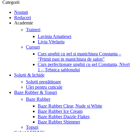
Categorii
Noutati
Reduceri
Academie
Traineri
Lavinia Amatiesei
Livia Vițelariu
Cursuri
Curs unghii cu gel si manichiura Constanta –
“Primii pasi in manichiura de salon”
Curs perfectionare unghii cu gel Constanta, Nivel
1 – Tehnica sablonului
Soluții & lichide
Soluții pregătitoare
Ulei pentru cuticule
Baze Rubber & Topuri
Baze Rubber
Baze Rubber Clear, Nude si White
Baze Rubber Ice Cream
Baze Rubber Dazzle Flakes
Baze Rubber Shimmer
Topuri