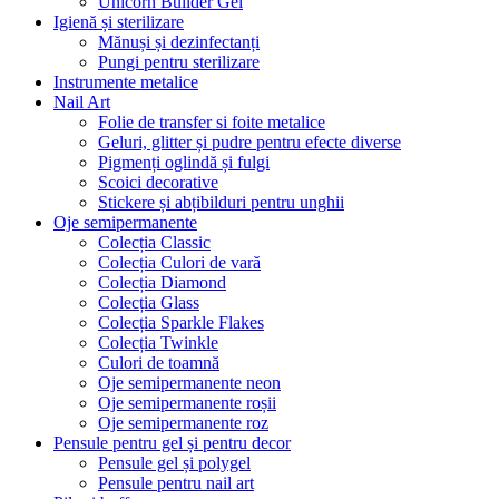
Unicorn Builder Gel
Igienă și sterilizare
Mănuși și dezinfectanți
Pungi pentru sterilizare
Instrumente metalice
Nail Art
Folie de transfer si foite metalice
Geluri, glitter și pudre pentru efecte diverse
Pigmenți oglindă și fulgi
Scoici decorative
Stickere și abțibilduri pentru unghii
Oje semipermanente
Colecția Classic
Colecția Culori de vară
Colecția Diamond
Colecția Glass
Colecția Sparkle Flakes
Colecția Twinkle
Culori de toamnă
Oje semipermanente neon
Oje semipermanente roșii
Oje semipermanente roz
Pensule pentru gel și pentru decor
Pensule gel și polygel
Pensule pentru nail art