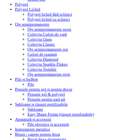
Polygel
Polygel Lichid
Polygel lichid fără sclipici
Polygel lichid cu sclipici
Oje semipermanente
Oje semipermanente neon
Colecția Culori de vară
Colecția Glass
Colecția Classic
Oje semipermanente roz
Culori de toamnă
Colecția Diamond
Colecția Sparkle Flakes
Colecția Twinkle
Oje semipermanente roșii
Pile și buffere
Pile
Pensule pentru gel și pentru decor
Pensule gel & polygel
Pensule pentru nail art
Șabloane și tipsuri reutilizabile
Șabloane
Easy Shape Forms (tipsuri reutilizabile)
Aparatură și accesorii
Pile electrice și accesorii
Instrumente metalice
Bituri / capete pentru freza
Bituri freza diamantate