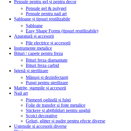
Pensule pentru gel și pentru decor
Pensule gel & polygel
Pensule pentru nail art
Șabloane și tipsuri reutilizabile
Șabloane
Easy Shape Forms (tipsuri reutilizabile)
Aparatură și accesorii
Pile electrice și accesorii
Instrumente metalice
Bituri / capete pentru freza
Bituri freza diamantate
Bituri freza carbid
Igienă și sterilizare
Mănuși și dezinfectanți
Pungi pentru sterilizare
Matrițe, ștampile și accesorii
Nail art
Pigmenți oglindă și fulgi
Folie de transfer si foite metalice
Stickere și abțibilduri pentru unghii
Scoici decorative
Geluri, glitter și pudre pentru efecte diverse
Ustensile si accesorii diverse