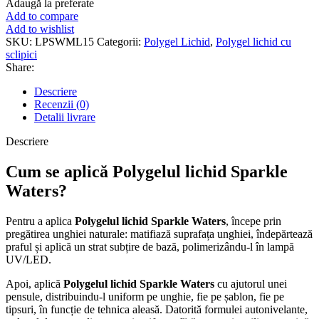
Adaugă la preferate
Waters
Add to compare
-
Add to wishlist
15
SKU:
LPSWML15
Categorii:
Polygel Lichid
,
Polygel lichid cu
ml
sclipici
Share:
Descriere
Recenzii (0)
Detalii livrare
Descriere
Cum se aplică Polygelul lichid Sparkle
Waters?
Pentru a aplica
Polygelul lichid Sparkle Waters
, începe prin
pregătirea unghiei naturale: matifiază suprafața unghiei, îndepărtează
praful și aplică un strat subțire de bază, polimerizându-l în lampă
UV/LED.
Apoi, aplică
Polygelul lichid Sparkle Waters
cu ajutorul unei
pensule, distribuindu-l uniform pe unghie, fie pe șablon, fie pe
tipsuri, în funcție de tehnica aleasă. Datorită formulei autonivelante,