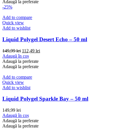
Adaugă la preferate
-25%
Add to compare
Quick view
Add to wishlist
Liquid Polygel Desert Echo – 50 ml
Prețul
Prețul
149,99
lei
112,49
lei
inițial
curent
Adaugă în coș
a
este:
Adaugă la preferate
fost:
112,49 lei.
Adaugă la preferate
149,99 lei.
Add to compare
Quick view
Add to wishlist
Liquid Polygel Sparkle Bay – 50 ml
149,99
lei
Adaugă în coș
Adaugă la preferate
Adaugă la preferate