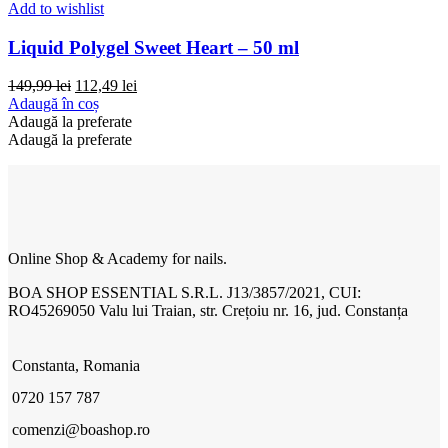
Add to wishlist
Liquid Polygel Sweet Heart – 50 ml
Prețul
Prețul
149,99
lei
112,49
lei
inițial
curent
Adaugă în coș
a
este:
Adaugă la preferate
fost:
112,49 lei.
Adaugă la preferate
149,99 lei.
Online Shop & Academy for nails.
BOA SHOP ESSENTIAL S.R.L. J13/3857/2021, CUI:
RO45269050 Valu lui Traian, str. Crețoiu nr. 16, jud. Constanța
Constanta, Romania
0720 157 787
comenzi@boashop.ro