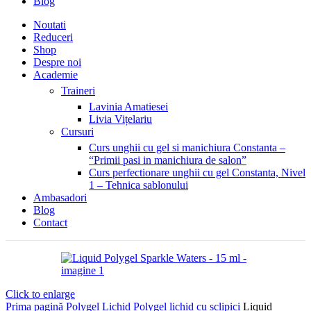
Blog
Noutati
Reduceri
Shop
Despre noi
Academie
Traineri
Lavinia Amatiesei
Livia Vițelariu
Cursuri
Curs unghii cu gel si manichiura Constanta –
“Primii pasi in manichiura de salon”
Curs perfectionare unghii cu gel Constanta, Nivel
1 – Tehnica sablonului
Ambasadori
Blog
Contact
Click to enlarge
Prima pagină
Polygel Lichid
Polygel lichid cu sclipici
Liquid