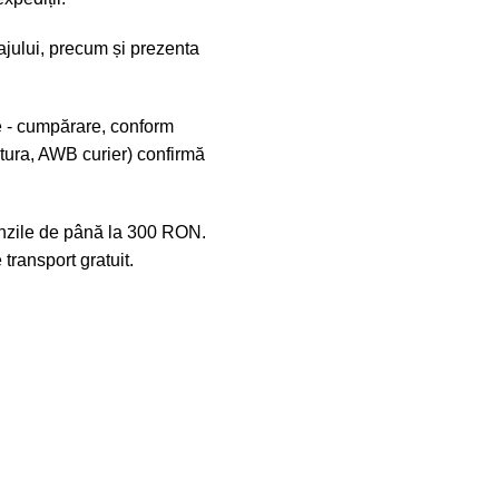
lajului, precum și prezenta
e - cumpărare, conform
ctura, AWB curier) confirmă
menzile de până la 300 RON.
ransport gratuit.