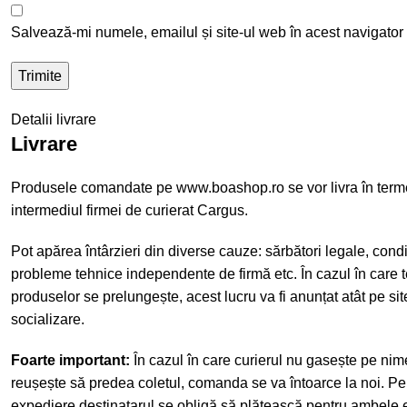
Salvează-mi numele, emailul și site-ul web în acest navigator
Detalii livrare
Livrare
Produsele comandate pe www.boashop.ro se vor livra în term
intermediul firmei de curierat Cargus.
Pot apărea întârzieri din diverse cauze: sărbători legale, cond
probleme tehnice independente de firmă etc. În cazul în care t
produselor se prelungește, acest lucru va fi anunțat atât pe site
socializare.
Foarte important:
În cazul în care curierul nu gasește pe nime
reușește să predea coletul, comanda se va întoarce la noi. Pen
expediere destinatarul se obligă să plătească pentru ambele e