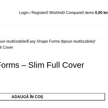
Login / Register
0
Wishlist
0
Compare
0
items
0,00
lei
uri reutilizabile
Easy Shape Forms (tipsuri reutilizabile)
l Cover
orms – Slim Full Cover
ADAUGĂ ÎN COȘ