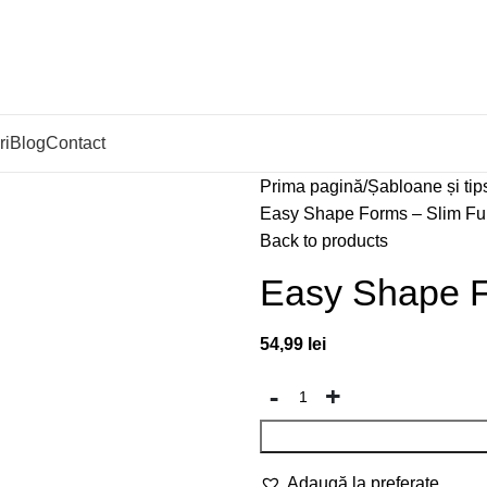
ri
Blog
Contact
Prima pagină
Șabloane și tips
Easy Shape Forms – Slim Ful
Back to products
Easy Shape F
54,99
lei
Adaugă la preferate